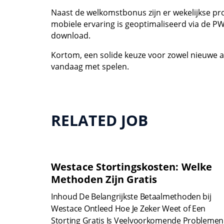
Naast de welkomstbonus zijn er wekelijkse p
mobiele ervaring is geoptimaliseerd via de PW
download.
Kortom, een solide keuze voor zowel nieuwe a
vandaag met spelen.
RELATED JOB
Westace Stortingskosten: Welke
Methoden Zijn Gratis
Inhoud De Belangrijkste Betaalmethoden bij
Westace Ontleed Hoe Je Zeker Weet of Een
Storting Gratis Is Veelvoorkomende Problemen