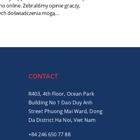
no online. Zebraliśmy opinie graczy,
ych doświadczenia mogą…
CONTACT
R403, 4th Floor, Ocean Park
Building No 1 Dao Duy Anh
Street Phuong Mai Ward, Dong
Da District Ha Noi, Viet Nam
+84 246 650 77 88