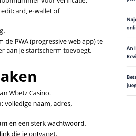
efoonnummer voor verificatie.
ditcard, e-wallet of
Naj
onli
g.
m de PWA (progressive web app) te
An 
er aan je startscherm toevoegt.
Revi
maken
Bet
jue
van Wbetz Casino.
n: volledige naam, adres,
am en een sterk wachtwoord.
link die je ontvangt.