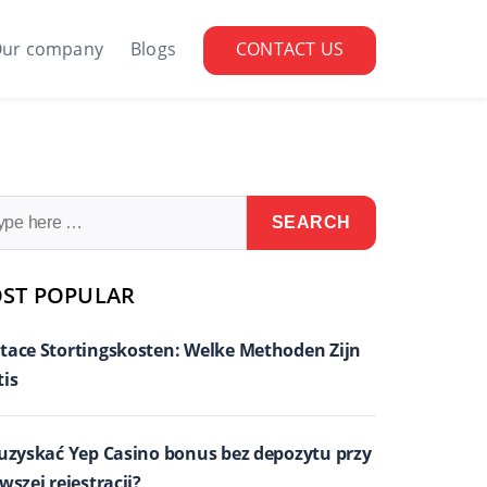
ur company
Blogs
CONTACT US
ST POPULAR
tace Stortingskosten: Welke Methoden Zijn
tis
 uzyskać Yep Casino bonus bez depozytu przy
wszej rejestracji?