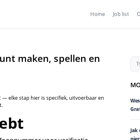
Home
Job list
O
ount maken, spellen en
MO
— elke stap hier is specifiek, uitvoerbaar en
Wes
t.
Gra
hebt
Jak
pier