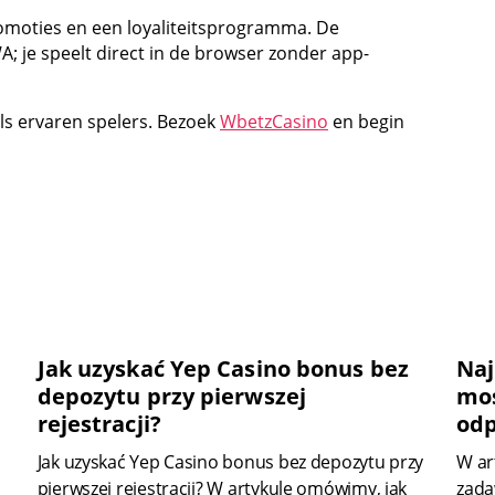
romoties en een loyaliteitsprogramma. De
A; je speelt direct in de browser zonder app-
ls ervaren spelers. Bezoek
WbetzCasino
en begin
Jak uzyskać Yep Casino bonus bez
Naj
depozytu przy pierwszej
mos
rejestracji?
odp
Jak uzyskać Yep Casino bonus bez depozytu przy
W ar
pierwszej rejestracji? W artykule omówimy, jak
zada