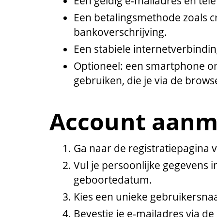
Een geldig e-mailadres en tel
Een betalingsmethode zoals cre
bankoverschrijving.
Een stabiele internetverbindin
Optioneel: een smartphone o
gebruiken, die je via de brows
Account aan
Ga naar de registratiepagina 
Vul je persoonlijke gegevens i
geboortedatum.
Kies een unieke gebruikersna
Bevestig je e-mailadres via de 