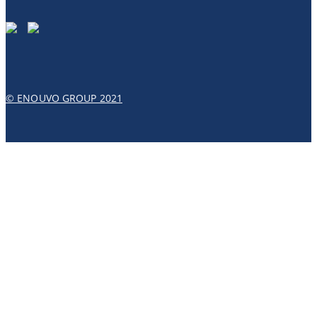
© ENOUVO GROUP 2021