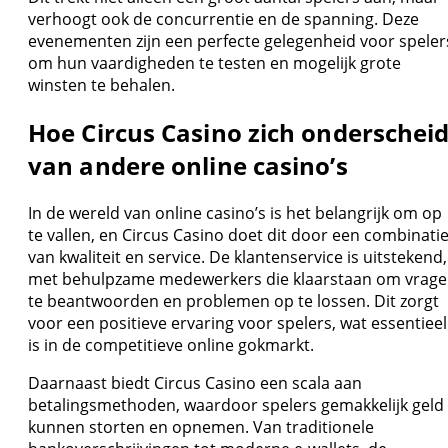
verhoogt ook de concurrentie en de spanning. Deze
evenementen zijn een perfecte gelegenheid voor speler
om hun vaardigheden te testen en mogelijk grote
winsten te behalen.
Hoe Circus Casino zich onderscheid
van andere online casino’s
In de wereld van online casino’s is het belangrijk om op
te vallen, en Circus Casino doet dit door een combinati
van kwaliteit en service. De klantenservice is uitstekend,
met behulpzame medewerkers die klaarstaan om vrag
te beantwoorden en problemen op te lossen. Dit zorgt
voor een positieve ervaring voor spelers, wat essentieel
is in de competitieve online gokmarkt.
Daarnaast biedt Circus Casino een scala aan
betalingsmethoden, waardoor spelers gemakkelijk geld
kunnen storten en opnemen. Van traditionele