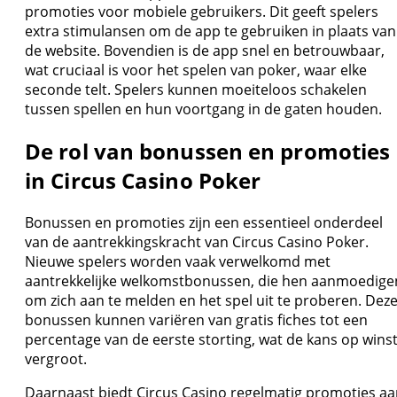
promoties voor mobiele gebruikers. Dit geeft spelers
extra stimulansen om de app te gebruiken in plaats van
de website. Bovendien is de app snel en betrouwbaar,
wat cruciaal is voor het spelen van poker, waar elke
seconde telt. Spelers kunnen moeiteloos schakelen
tussen spellen en hun voortgang in de gaten houden.
De rol van bonussen en promoties
in Circus Casino Poker
Bonussen en promoties zijn een essentieel onderdeel
van de aantrekkingskracht van Circus Casino Poker.
Nieuwe spelers worden vaak verwelkomd met
aantrekkelijke welkomstbonussen, die hen aanmoedige
om zich aan te melden en het spel uit te proberen. Dez
bonussen kunnen variëren van gratis fiches tot een
percentage van de eerste storting, wat de kans op wins
vergroot.
Daarnaast biedt Circus Casino regelmatig promoties a