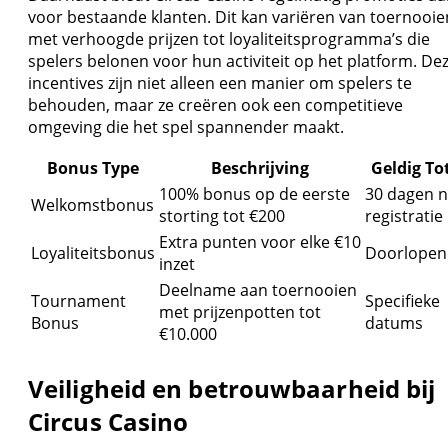
voor bestaande klanten. Dit kan variëren van toernooie
met verhoogde prijzen tot loyaliteitsprogramma’s die
spelers belonen voor hun activiteit op het platform. De
incentives zijn niet alleen een manier om spelers te
behouden, maar ze creëren ook een competitieve
omgeving die het spel spannender maakt.
Bonus Type
Beschrijving
Geldig To
100% bonus op de eerste
30 dagen 
Welkomstbonus
storting tot €200
registratie
Extra punten voor elke €10
Loyaliteitsbonus
Doorlopen
inzet
Deelname aan toernooien
Tournament
Specifieke
met prijzenpotten tot
Bonus
datums
€10.000
Veiligheid en betrouwbaarheid bij
Circus Casino