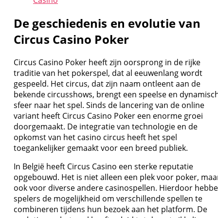
De geschiedenis en evolutie van
Circus Casino Poker
Circus Casino Poker heeft zijn oorsprong in de rijke
traditie van het pokerspel, dat al eeuwenlang wordt
gespeeld. Het circus, dat zijn naam ontleent aan de
bekende circusshows, brengt een speelse en dynamisc
sfeer naar het spel. Sinds de lancering van de online
variant heeft Circus Casino Poker een enorme groei
doorgemaakt. De integratie van technologie en de
opkomst van het casino circus heeft het spel
toegankelijker gemaakt voor een breed publiek.
In België heeft Circus Casino een sterke reputatie
opgebouwd. Het is niet alleen een plek voor poker, maa
ook voor diverse andere casinospellen. Hierdoor hebb
spelers de mogelijkheid om verschillende spellen te
combineren tijdens hun bezoek aan het platform. De