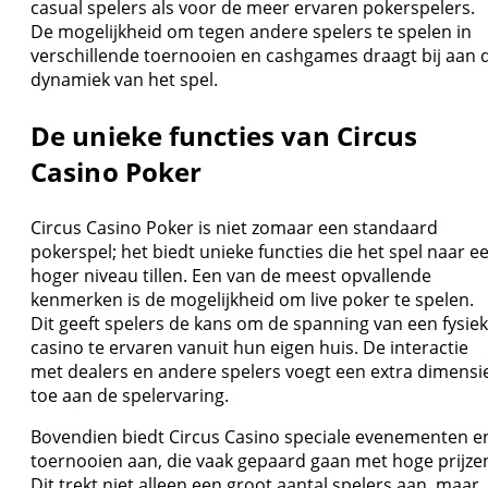
casual spelers als voor de meer ervaren pokerspelers.
De mogelijkheid om tegen andere spelers te spelen in
verschillende toernooien en cashgames draagt bij aan 
dynamiek van het spel.
De unieke functies van Circus
Casino Poker
Circus Casino Poker is niet zomaar een standaard
pokerspel; het biedt unieke functies die het spel naar e
hoger niveau tillen. Een van de meest opvallende
kenmerken is de mogelijkheid om live poker te spelen.
Dit geeft spelers de kans om de spanning van een fysiek
casino te ervaren vanuit hun eigen huis. De interactie
met dealers en andere spelers voegt een extra dimensi
toe aan de spelervaring.
Bovendien biedt Circus Casino speciale evenementen e
toernooien aan, die vaak gepaard gaan met hoge prijze
Dit trekt niet alleen een groot aantal spelers aan, maar