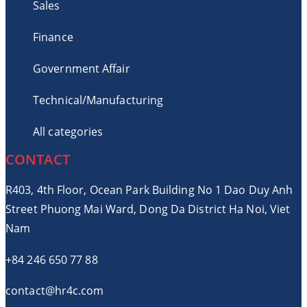
Sales
Finance
Government Affair
Technical/Manufacturing
All categories
CONTACT
R403, 4th Floor, Ocean Park Building No 1 Dao Duy Anh
Street Phuong Mai Ward, Dong Da District Ha Noi, Viet
Nam
+84 246 650 77 88
contact@hr4c.com