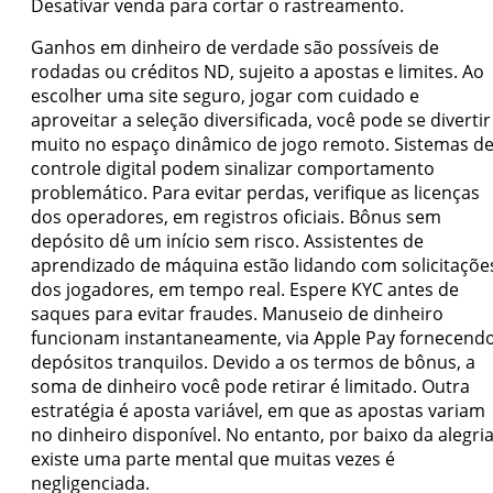
Desativar venda para cortar o rastreamento.
Ganhos em dinheiro de verdade são possíveis de
rodadas ou créditos ND, sujeito a apostas e limites. Ao
escolher uma site seguro, jogar com cuidado e
aproveitar a seleção diversificada, você pode se divertir
muito no espaço dinâmico de jogo remoto. Sistemas d
controle digital podem sinalizar comportamento
problemático. Para evitar perdas, verifique as licenças
dos operadores, em registros oficiais. Bônus sem
depósito dê um início sem risco. Assistentes de
aprendizado de máquina estão lidando com solicitaçõe
dos jogadores, em tempo real. Espere KYC antes de
saques para evitar fraudes. Manuseio de dinheiro
funcionam instantaneamente, via Apple Pay fornecend
depósitos tranquilos. Devido a os termos de bônus, a
soma de dinheiro você pode retirar é limitado. Outra
estratégia é aposta variável, em que as apostas variam
no dinheiro disponível. No entanto, por baixo da alegri
existe uma parte mental que muitas vezes é
negligenciada.