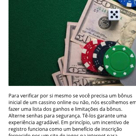
Para verificar por si mesmo se você precisa um bônus
inicial de um cassino online ou não, nós escolhemos e
fazer uma lista dos ganhos e limitações da bônus.
Alterne senhas para segurança. Tê-los garante uma
experiência agradável. Em princípio, um incentivo de
registro funciona como um benefício de inscrição
fornecido por um site de jogos na internet para