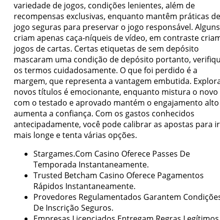
variedade de jogos, condições lenientes, além de
recompensas exclusivas, enquanto mantêm práticas d
jogo seguras para preservar o jogo responsável. Alguns
criam apenas caça-níqueis de vídeo, em contraste cria
jogos de cartas. Certas etiquetas de sem depósito
mascaram uma condição de depósito portanto, verifiq
os termos cuidadosamente. O que foi perdido é a
margem, que representa a vantagem embutida. Explor
novos títulos é emocionante, enquanto mistura o novo
com o testado e aprovado mantém o engajamento alto
aumenta a confiança. Com os gastos conhecidos
antecipadamente, você pode calibrar as apostas para ir
mais longe e tenta várias opções.
Stargames.Com Casino Oferece Passes De
Temporada Instantaneamente.
Trusted Betcham Casino Oferece Pagamentos
Rápidos Instantaneamente.
Provedores Regulamentados Garantem Condiçõe
De Inscrição Seguros.
Empresas Licenciados Entregam Regras Legítimos