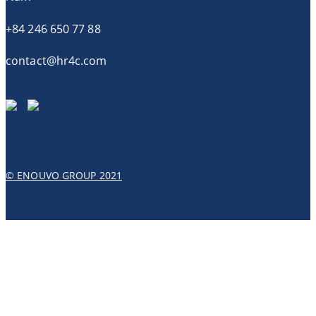
+84 246 650 77 88
contact@hr4c.com
© ENOUVO GROUP 2021