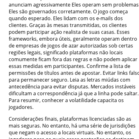
anunciam agressivamente Eles operam sem problemas
Eles são governados corretamente. O jogo começa
quando esperado. Eles lidam com os e-mails dos
clientes. Graças às mesas transmitidas, os clientes
podem participar ação realista de suas casas. Esses
frameworks, embora úteis, geralmente operam dentro
de empresas de jogos de azar autorizadas sob certas
regiões legais, significado plataformas não locais
comumente ficam fora das regras e não podem aplicar
essas medidas em participantes. Confirme a lista de
permissões de títulos antes de apostar. Evitar links fals
para permanecer seguro. Leia as letras miúdas com
antecedência para evitar disputas. Mercados instáveis ​​
dificultam a correspondência já que a linha pode saltar.
Para resumir, conhecer a volatilidade capacita os
jogadores.
Considerações finais, plataformas licenciadas são as
mais seguras. No entanto, há uma série de jurisdições
que negam o acesso a locais virtuais. No entanto, os