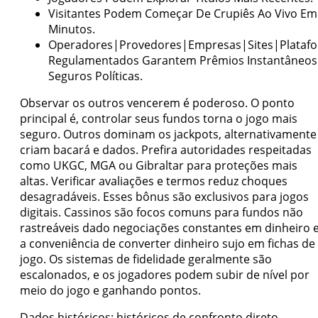
Visitantes Podem Começar De Crupiês Ao Vivo Em
Minutos.
Operadores|Provedores|Empresas|Sites|Plataf
Regulamentados Garantem Prêmios Instantâneos
Seguros Políticas.
Observar os outros vencerem é poderoso. O ponto
principal é, controlar seus fundos torna o jogo mais
seguro. Outros dominam os jackpots, alternativamente
criam bacará e dados. Prefira autoridades respeitadas
como UKGC, MGA ou Gibraltar para proteções mais
altas. Verificar avaliações e termos reduz choques
desagradáveis. Esses bônus são exclusivos para jogos
digitais. Cassinos são focos comuns para fundos não
rastreáveis dado negociações constantes em dinheiro 
a conveniência de converter dinheiro sujo em fichas de
jogo. Os sistemas de fidelidade geralmente são
escalonados, e os jogadores podem subir de nível por
meio do jogo e ganhando pontos.
Dados históricos: históricos de confronto direto,