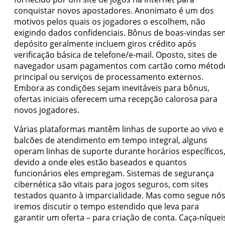
conquistar novos apostadores. Anonimato é um dos
motivos pelos quais os jogadores o escolhem, não
exigindo dados confidenciais. Bônus de boas-vindas s
depósito geralmente incluem giros crédito após
verificação básica de telefone/e-mail. Oposto, sites de
navegador usam pagamentos com cartão como métod
principal ou serviços de processamento externos.
Embora as condições sejam inevitáveis ​​para bônus,
ofertas iniciais oferecem uma recepção calorosa para
novos jogadores.
Várias plataformas mantêm linhas de suporte ao vivo e
balcões de atendimento em tempo integral, alguns
operam linhas de suporte durante horários específicos
devido a onde eles estão baseados e quantos
funcionários eles empregam. Sistemas de segurança
cibernética são vitais para jogos seguros, com sites
testados quanto à imparcialidade. Mas como segue nó
iremos discutir o tempo estendido que leva para
garantir um oferta – para criação de conta. Caça-níquei