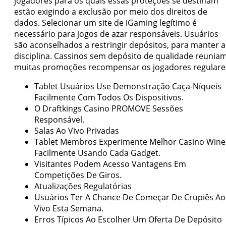
jogadores para os quais essas proteções se destinam
estão exigindo a exclusão por meio dos direitos de
dados. Selecionar um site de iGaming legítimo é
necessário para jogos de azar responsáveis. Usuários
são aconselhados a restringir depósitos, para manter a
disciplina. Cassinos sem depósito de qualidade reunia
muitas promoções recompensar os jogadores regulare
Tablet Usuários Use Demonstração Caça-Níqueis
Facilmente Com Todos Os Dispositivos.
O Draftkings Casino PROMOVE Sessões
Responsável.
Salas Ao Vivo Privadas
Tablet Membros Experimente Melhor Casino Wine
Facilmente Usando Cada Gadget.
Visitantes Podem Acesso Vantagens Em
Competições De Giros.
Atualizações Regulatórias
Usuários Ter A Chance De Começar De Crupiês Ao
Vivo Esta Semana.
Erros Típicos Ao Escolher Um Oferta De Depósito