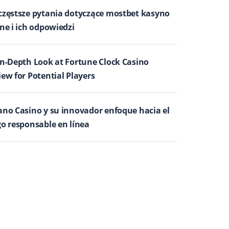
częstsze pytania dotyczące mostbet kasyno
ne i ich odpowiedzi
In-Depth Look at Fortune Clock Casino
ew for Potential Players
ano Casino y su innovador enfoque hacia el
go responsable en línea