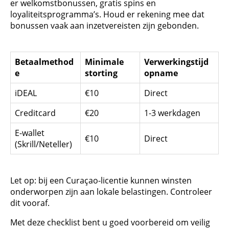
er welkomstbonussen, gratis spins en
loyaliteitsprogramma’s. Houd er rekening mee dat
bonussen vaak aan inzetvereisten zijn gebonden.
Betaalmethod
Minimale
Verwerkingstijd
e
storting
opname
iDEAL
€10
Direct
Creditcard
€20
1-3 werkdagen
E-wallet
€10
Direct
(Skrill/Neteller)
Let op: bij een Curaçao-licentie kunnen winsten
onderworpen zijn aan lokale belastingen. Controleer
dit vooraf.
Met deze checklist bent u goed voorbereid om veilig