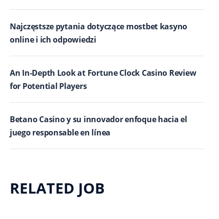
Najczęstsze pytania dotyczące mostbet kasyno
online i ich odpowiedzi
An In-Depth Look at Fortune Clock Casino Review
for Potential Players
Betano Casino y su innovador enfoque hacia el
juego responsable en línea
RELATED JOB