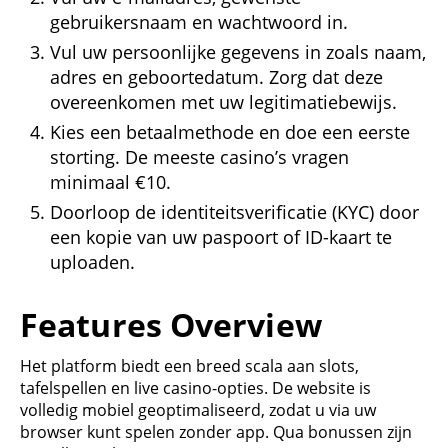
gebruikersnaam en wachtwoord in.
Vul uw persoonlijke gegevens in zoals naam,
adres en geboortedatum. Zorg dat deze
overeenkomen met uw legitimatiebewijs.
Kies een betaalmethode en doe een eerste
storting. De meeste casino’s vragen
minimaal €10.
Doorloop de identiteitsverificatie (KYC) door
een kopie van uw paspoort of ID-kaart te
uploaden.
Features Overview
Het platform biedt een breed scala aan slots,
tafelspellen en live casino-opties. De website is
volledig mobiel geoptimaliseerd, zodat u via uw
browser kunt spelen zonder app. Qua bonussen zijn