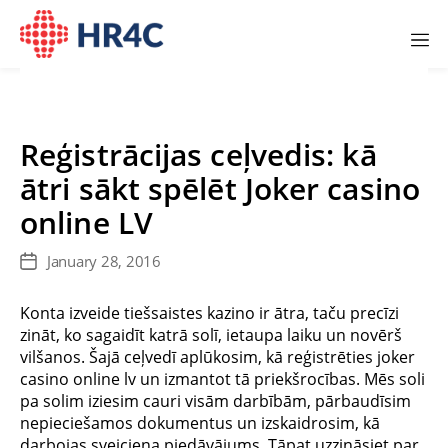
Reģistrācijas ceļvedis: kā
ātri sākt spēlēt Joker casino
online LV
January 28, 2016
Konta izveide tiešsaistes kazino ir ātra, taču precīzi
zināt, ko sagaidīt katrā solī, ietaupa laiku un novērš
vilšanos. Šajā ceļvedī aplūkosim, kā reģistrēties joker
casino online lv un izmantot tā priekšrocības. Mēs soli
pa solim iziesim cauri visām darbībām, pārbaudīsim
nepieciešamos dokumentus un izskaidrosim, kā
darbojas sveiciena piedāvājums. Tāpat uzzināsiet par