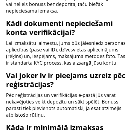
vai neliels bonuss bez depozīta, taču biežāk
nepieciešama iemaksa.
Kādi dokumenti nepieciešami
konta verifikācijai?
Lai izmaksātu laimestu, jums būs jāiesniedz personas
apliecības (pase vai ID), dzīvesvietas apliecinājums
(rēķins) un, iespējams, maksājuma metodes foto. Tas
ir standarta KYC process, kas aizsargā jūsu kontu.
Vai joker lv ir pieejams uzreiz pēc
reģistrācijas?
Pēc reģistrācijas un verifikācijas e-pastā jūs varat
nekavējoties veikt depozītu un sākt spēlēt. Bonuss
parasti tiek pievienots automātiski, ja esat atzīmējis
atbilstošo rūtiņu.
Kāda ir minimālā izmaksas