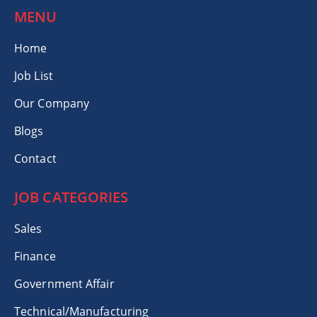
MENU
Home
Job List
Our Company
Blogs
Contact
JOB CATEGORIES
Sales
Finance
Government Affair
Technical/Manufacturing