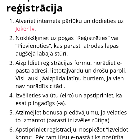
reģistrācija
Atveriet interneta pārlūku un dodieties uz
Joker lv
.
Noklikšķiniet uz pogas “Reģistrēties” vai
“Pievienoties”, kas parasti atrodas lapas
augšējā labajā stūrī.
Aizpildiet reģistrācijas formu: norādiet e-
pasta adresi, lietotājvārdu un drošu paroli.
Visi lauki jāaizpilda latīņu burtiem, ja vien
nav norādīts citādi.
Izvēlieties valūtu (eiro) un apstipriniet, ka
esat pilngadīgs (-a).
Atzīmējiet bonusa piedāvājumu, ja vēlaties
to izmantot (parasti ir izvēles rūtiņa).
Apstipriniet reģistrāciju, nospiežot “Izveidot
kontu”. Pēc tam jūsu e-pastā tiks nosūtīta