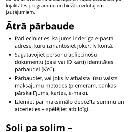
lojalitātes programmu un biežāk uzdotajiem
jautājumiem.
Ātrā pārbaude
Pārliecinieties, ka jums ir derīga e-pasta
adrese, kuru izmantosiet joker. lv kontā.
Sagatavojiet personu apliecinošu
dokumentu (pasi vai ID karti) identitātes
pārbaudei (KYC).
Pārbaudiet, vai joks lv atbalsta jūsu valsts
maksājumu metodes (piemēram, bankas
pārskaitījums, kartes, e-maki).
Izlemiet par maksimālo depozīta summu un
atcerieties – spēlējiet atbildīgi.
Soli pa solim –