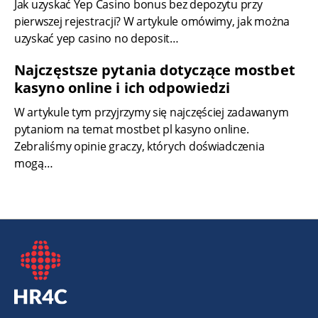
Jak uzyskać Yep Casino bonus bez depozytu przy
pierwszej rejestracji? W artykule omówimy, jak można
uzyskać yep casino no deposit…
Najczęstsze pytania dotyczące mostbet
kasyno online i ich odpowiedzi
W artykule tym przyjrzymy się najczęściej zadawanym
pytaniom na temat mostbet pl kasyno online.
Zebraliśmy opinie graczy, których doświadczenia
mogą…