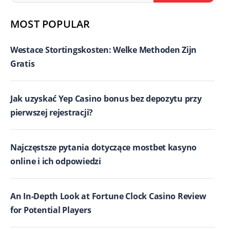
MOST POPULAR
Westace Stortingskosten: Welke Methoden Zijn
Gratis
Jak uzyskać Yep Casino bonus bez depozytu przy
pierwszej rejestracji?
Najczęstsze pytania dotyczące mostbet kasyno
online i ich odpowiedzi
An In-Depth Look at Fortune Clock Casino Review
for Potential Players