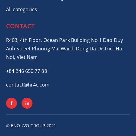
All categories
CONTACT
R403, 4th Floor, Ocean Park Building No 1 Dao Duy
Anh Street Phuong Mai Ward, Dong Da District Ha
Noi, Viet Nam
+84 246 650 77 88
contact@hr4c.com
© ENOUVO GROUP 2021