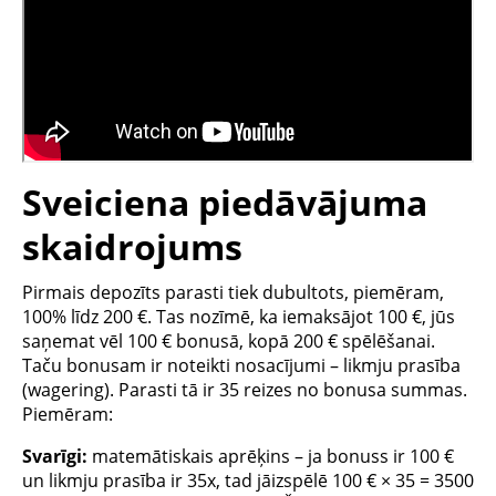
Sveiciena piedāvājuma
skaidrojums
Pirmais depozīts parasti tiek dubultots, piemēram,
100% līdz 200 €. Tas nozīmē, ka iemaksājot 100 €, jūs
saņemat vēl 100 € bonusā, kopā 200 € spēlēšanai.
Taču bonusam ir noteikti nosacījumi – likmju prasība
(wagering). Parasti tā ir 35 reizes no bonusa summas.
Piemēram:
Svarīgi:
matemātiskais aprēķins – ja bonuss ir 100 €
un likmju prasība ir 35x, tad jāizspēlē 100 € × 35 = 3500