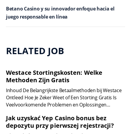
Betano Casino y su innovador enfoque hacia el
juego responsable en línea
RELATED JOB
Westace Stortingskosten: Welke
Methoden Zijn Gratis
Inhoud De Belangrijkste Betaalmethoden bij Westace
Ontleed Hoe Je Zeker Weet of Een Storting Gratis Is
Veelvoorkomende Problemen en Oplossingen…
Jak uzyskać Yep Casino bonus bez
depozytu przy pierwszej rejestracji?