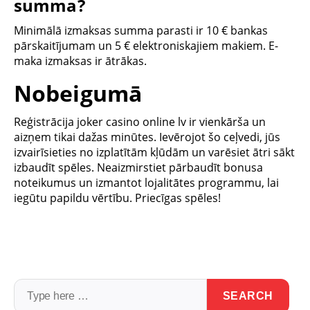
summa?
Minimālā izmaksas summa parasti ir 10 € bankas
pārskaitījumam un 5 € elektroniskajiem makiem. E-
maka izmaksas ir ātrākas.
Nobeigumā
Reģistrācija joker casino online lv ir vienkārša un
aizņem tikai dažas minūtes. Ievērojot šo ceļvedi, jūs
izvairīsieties no izplatītām kļūdām un varēsiet ātri sākt
izbaudīt spēles. Neaizmirstiet pārbaudīt bonusa
noteikumus un izmantot lojalitātes programmu, lai
iegūtu papildu vērtību. Priecīgas spēles!