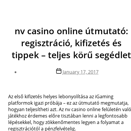
Categories
nv casino online útmutató:
regisztráció, kifizetés és
tippek – teljes körű segédlet
Post
January 17, 2017
date
Az első kifizetés helyes lebonyolítása az iGaming
platformok igazi próbája – ez az útmutató megmutatja,
hogyan teljesítheti azt. Az nv casino online felületén val
játékhoz érdemes előre tisztában lenni a legfontosabb
lépésekkel, hogy zökkenőmentes legyen a folyamat a
regisztrációtól a pénzfelvételig.