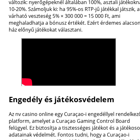
változik: nyerőgépeknél általában 100%, asztali játékokn
10-20%. Számoljuk ki: ha 95%-os RTP-jű játékkal játszik, a
várható veszteség 5% × 300 000 = 15 000 Ft, ami
meghaladhatja a bónusz értékét. Ezért érdemes alacso
ház előnyű játékokat választani.
Engedély és játékosvédelem
Az nv casino online egy Curaçao-i engedéllyel rendelkez
platform, amelyet a Curaçao Gaming Control Board
felügyel. Ez biztosítja a tisztességes játékot és a játékos
adatainak védelmét. Fontos tudni, hogy a Curaçao-i