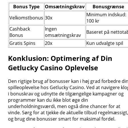
Bonus Type
Omsætningskrav
Bonusgrænse
Minimum indskud:
Velkomstbonus
30x
100 kr
Cashback
Ingen
Baseret på nettota
Bonus
omsætningskrav
Gratis Spins
20x
Kun udvalgte spil
Konklusion: Optimering af Din
Getlucky Casino Oplevelse
Den rigtige brug af bonusser kan i høj grad forbedre di
spilleoplevelse hos Getlucky Casino. Ved at navigere klo
i bonuskrav og udnytte de tilgængelige kampagner og
programmer kan du ikke blot øge din
underholdningsværdi, men også dine chancer for at
vinde. Sørg for at tjekke de aktuelle tilbud regelmæssigt
og brug dine bonusser smart for maksimal fordel.