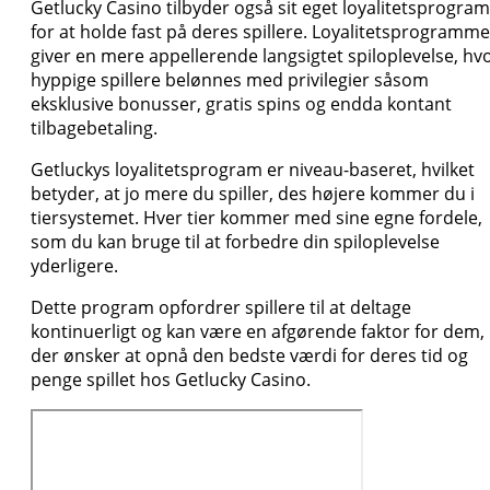
Getlucky Casino tilbyder også sit eget loyalitetsprogram
for at holde fast på deres spillere. Loyalitetsprogramme
giver en mere appellerende langsigtet spiloplevelse, hv
hyppige spillere belønnes med privilegier såsom
eksklusive bonusser, gratis spins og endda kontant
tilbagebetaling.
Getluckys loyalitetsprogram er niveau-baseret, hvilket
betyder, at jo mere du spiller, des højere kommer du i
tiersystemet. Hver tier kommer med sine egne fordele,
som du kan bruge til at forbedre din spiloplevelse
yderligere.
Dette program opfordrer spillere til at deltage
kontinuerligt og kan være en afgørende faktor for dem,
der ønsker at opnå den bedste værdi for deres tid og
penge spillet hos Getlucky Casino.