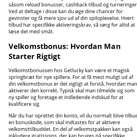
såsom reload bonusser, cashback tilbud og turneringer
Ved at deltage i disse kan du øge dine chancer for
gevinster og få mere sjov ud af din spiloplevelse. Hvert
tilbud har specifikke aktiveringskrav, så sørg for altid at
læse det med småt.
Velkomstbonus: Hvordan Man
Starter Rigtigt
Velkomstbonussen hos Getlucky kan være et magisk
springbræt for nye spillere. For at få mest muligt ud af
din velkomstbonus er det vigtigt at forstå, hvordan ma
aktiverer den korrekt. Typisk skal man tilmelde sig som
ny spiller og foretage et indledende indskud for at
kvalificere sig.
Når du har oprettet din konto, vil du normalt blive tilbu
en bonuskode, som skal indtastes for at aktivere
velkomsttilbuddet. En del af velkomstpakken kan også
inkludere gratisspins, der kan bruges på specifikke