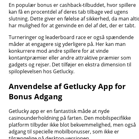
En populær bonus er cashback-tilbuddet, hvor spillere
kan få en procentdel af deres tab tilbage ved ugens
slutning. Dette giver en følelse af sikkerhed, da man alti
har mulighed for at genvinde en del af det, der er tabt.
Turneringer og leaderboard race er også spændende
måder at engagere sig yderligere på. Her kan man
konkurrere mod andre spillere for at vinde
kontantpræmier eller andre attraktive præmier som
gadgets og rejser. Det tilføjer en ekstra dimension til
spiloplevelsen hos Getlucky.
Anvendelse af Getlucky App for
Bonus Adgang
Getlucky app er en fantastisk måde at nyde
casinounderholdning på farten. Den mobilspecifikke
platform tilbyder ikke blot bekvemmelighed, men også
adgang til specielle mobilbonusser, som ikke er
tilgængelige på desktop-versionen.