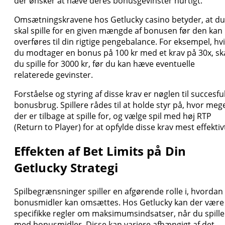
der ønsker at hæve deres bonusgevinster hurtigt.
Omsætningskravene hos Getlucky casino betyder, at du
skal spille for en given mængde af bonusen før den kan
overføres til din rigtige pengebalance. For eksempel, hv
du modtager en bonus på 100 kr med et krav på 30x, sk
du spille for 3000 kr, før du kan hæve eventuelle
relaterede gevinster.
Forståelse og styring af disse krav er nøglen til succesfu
bonusbrug. Spillere rådes til at holde styr på, hvor meg
der er tilbage at spille for, og vælge spil med høj RTP
(Return to Player) for at opfylde disse krav mest effektiv
Effekten af Bet Limits på Din
Getlucky Strategi
Spilbegrænsninger spiller en afgørende rolle i, hvordan
bonusmidler kan omsættes. Hos Getlucky kan der være
specifikke regler om maksimumsindsatser, når du spille
med bonusmidler. Disse kan variere afhængigt af det