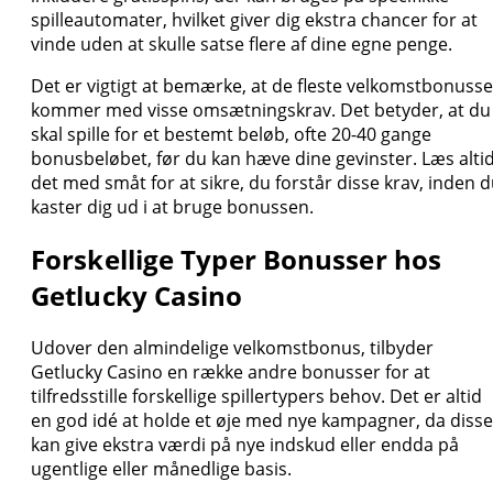
spilleautomater, hvilket giver dig ekstra chancer for at
vinde uden at skulle satse flere af dine egne penge.
Det er vigtigt at bemærke, at de fleste velkomstbonusse
kommer med visse omsætningskrav. Det betyder, at du
skal spille for et bestemt beløb, ofte 20-40 gange
bonusbeløbet, før du kan hæve dine gevinster. Læs alti
det med småt for at sikre, du forstår disse krav, inden 
kaster dig ud i at bruge bonussen.
Forskellige Typer Bonusser hos
Getlucky Casino
Udover den almindelige velkomstbonus, tilbyder
Getlucky Casino en række andre bonusser for at
tilfredsstille forskellige spillertypers behov. Det er altid
en god idé at holde et øje med nye kampagner, da disse
kan give ekstra værdi på nye indskud eller endda på
ugentlige eller månedlige basis.