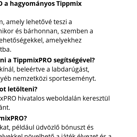
O a hagyományos Tippmix
, amely lehetővé teszi a
mikor és bárhonnan, szemben a
ehetőségekkel, amelyekhez
tba.
ni a TippmixPRO segítségével?
nál, beleértve a labdarúgást,
egyéb nemzetközi sporteseményt.
t letölteni?
ixPRO hivatalos weboldalán keresztül
ánt.
pmixPRO?
at, például üdvözlő bónuszt és
yekkel növelhető a játék élvezet és a