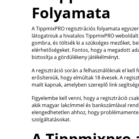
Folyamata
A TippmixPRO regisztrációs folyamata egyszer
látogatniuk a hivatalos TippmixPRO weboldalt. 
gombra, és töltsék ki a szükséges mezőket, be
elérhetőségeket. Fontos, hogy a megadott ada
biztosítja a gördülékeny játékélményt.
A regisztráció során a felhasználóknak el kell 
erősíteniük, hogy elmúltak 18 évesek. A regisz
mailt kapnak, amelyben szereplő link segítségév
Figyelembe kell venni, hogy a regisztráció c
akik magyar lakcímmel és bankszámlával rende
elengedhetetlen ahhoz, hogy problémamentese
szolgáltatásokat.
A Tippmixpro 