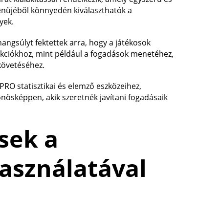
 menüjéből könnyedén kiválaszthatók a
yek.
hangsúlyt fektettek arra, hogy a játékosok
kciókhoz, mint például a fogadások menetéhez,
követéséhez.
PRO statisztikai és elemző eszközeihez,
nösképpen, akik szeretnék javítani fogadásaik
sek a
asználatával