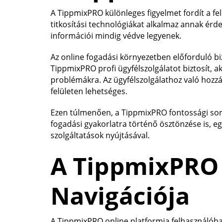
A TippmixPRO különleges figyelmet fordít a fel
titkosítási technológiákat alkalmaz annak érd
információi mindig védve legyenek.
Az online fogadási környezetben előforduló 
TippmixPRO profi ügyfélszolgálatot biztosít, 
problémákra. Az ügyfélszolgálathoz való hozzá
felületen lehetséges.
Ezen túlmenően, a TippmixPRO fontossági sorre
fogadási gyakorlatra történő ösztönzése is, eg
szolgáltatások nyújtásával.
A TippmixPRO
Navigációja
A TippmixPRO online platformja felhasználóbar