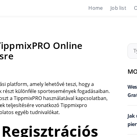
Home
Job list
O
TippmixPRO Online
sre
MO
i platform, amely lehetővé teszi, hogy a
Wes
 részt különféle sportesemények fogadásaiban.
Gra
oszt a TippmixPRO használatával kapcsolatban,
lek teljesítésére vonatkozó Tippmixpro
latos egyéb tudnivalókat.
Jak
pier
Regisztrációs