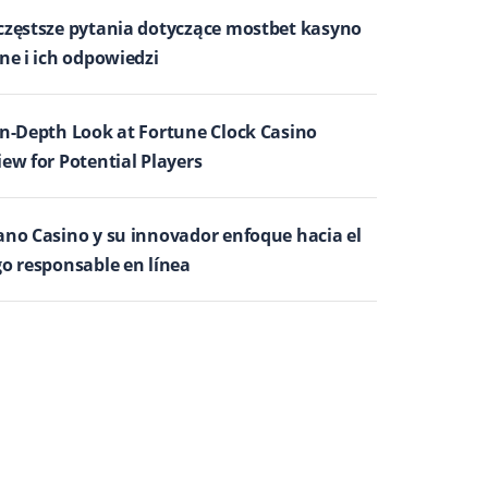
częstsze pytania dotyczące mostbet kasyno
ne i ich odpowiedzi
In-Depth Look at Fortune Clock Casino
ew for Potential Players
ano Casino y su innovador enfoque hacia el
go responsable en línea