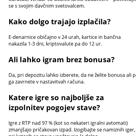
se s svojim davčnim svetovalcem.
Kako dolgo trajajo izplačila?
E-denarnice običajno v 24 urah, kartice in bančna
nakazila 1-3 dni, kriptovalute pa do 12 ur.
Ali lahko igram brez bonusa?
Da, pri depozitu lahko izberete, da ne želite bonusa ali 
ga zavrnete v nastavitvah računa.
Katere igre so najboljše za
izpolnitev pogojev stave?
Igre z RTP nad 97 % (kot so nekateri igralni avtomati)
zmanjšajo pričakovan izpad. Izogibajte se namiznih iger,