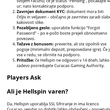
svojem računu; če je status “Pending”, počakajte 4
ur; nato kontaktirajte podporo.
Zavrnjen dokument KYC:
dokument mora biti
čitljiv in veljaven – običajno je zavrnitev zaradi slab
kakovosti slike.
Pozabljeno geslo:
uporabite funkcijo “Forgot
Password” – po e-pošti boste prejeli obnovitveno
povezavo.
Težave z bonusom:
preverite, ali ste izpolnili vse
pogoje (minimalni depozit, prepovedane igre). Če j
vse v redu, se obrnite na podporo.
Pritožbe:
če Hellspin ne odgovori v 14 dneh, lahko
zadevo posredujete Curacao Gaming Authority.
Players Ask
Ali je Hellspin varen?
Da, Hellspin uporablja SSL šifriranje in ima licenco
Curacao, vendar so dobitki lahko obdavčeni – posvetujt