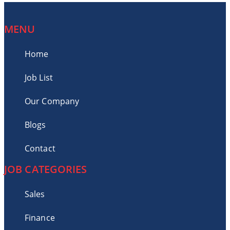
MENU
Home
Job List
Our Company
Blogs
Contact
JOB CATEGORIES
Sales
Finance