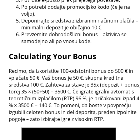
Potrdite e-pošto prek prejetega povezave.
Po potrebi dodajte promocijsko kodo (če je na
voljo).
Deponirajte sredstva z izbranim načinom plačila –
minimalni depozit je običajno 10 €.
Prevzemite dobrodošlicni bonus – aktivira se
samodejno ali po vnosu kode.
Calculating Your Bonus
Recimo, da izkoristite 100-odstotni bonus do 500 € in
vplačate 50 €. Vaš bonus je 50 €, skupna kreditna
sredstva 100 €. Zahteva za stave je 35x (depozit + bonus)
torej 35 × (50+50) = 3500 €. Če igrate igralni avtomat s
teoretičnim izplačilom (RTP) 96 %, je pričakovani izpad 4
% × 3500 € = 140 €. To pomeni, da boste v povprečju
izgubili celoten bonus in del depozita, preden izpolnite
pogoje – zato izbirajte igre z visokim RTP.