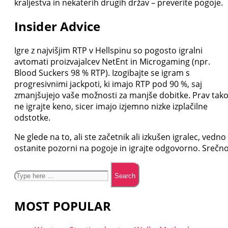
kraljestva in nekaterih drugih držav – preverite pogoje.
Insider Advice
Igre z najvišjim RTP v Hellspinu so pogosto igralni
avtomati proizvajalcev NetEnt in Microgaming (npr.
Blood Suckers 98 % RTP). Izogibajte se igram s
progresivnimi jackpoti, ki imajo RTP pod 90 %, saj
zmanjšujejo vaše možnosti za manjše dobitke. Prav tak
ne igrajte keno, sicer imajo izjemno nizke izplačilne
odstotke.
Ne glede na to, ali ste začetnik ali izkušen igralec, vedno
ostanite pozorni na pogoje in igrajte odgovorno. Srečno
Search
for:
MOST POPULAR