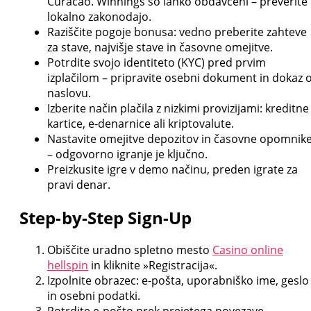
Curacao. Winnings so lahko obdavčeni – preverite
lokalno zakonodajo.
Raziščite pogoje bonusa: vedno preberite zahteve
za stave, najvišje stave in časovne omejitve.
Potrdite svojo identiteto (KYC) pred prvim
izplačilom – pripravite osebni dokument in dokaz 
naslovu.
Izberite način plačila z nizkimi provizijami: kreditne
kartice, e-denarnice ali kriptovalute.
Nastavite omejitve depozitov in časovne opomnik
– odgovorno igranje je ključno.
Preizkusite igre v demo načinu, preden igrate za
pravi denar.
Step-by-Step Sign-Up
Obiščite uradno spletno mesto
Casino online
hellspin
in kliknite »Registracija«.
Izpolnite obrazec: e-pošta, uporabniško ime, geslo
in osebni podatki.