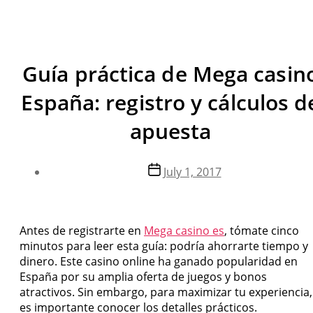
Categories
Guía práctica de Mega casin
España: registro y cálculos d
apuesta
Post
July 1, 2017
date
Antes de registrarte en
Mega casino es
, tómate cinco
minutos para leer esta guía: podría ahorrarte tiempo y
dinero. Este casino online ha ganado popularidad en
España por su amplia oferta de juegos y bonos
atractivos. Sin embargo, para maximizar tu experiencia,
es importante conocer los detalles prácticos.