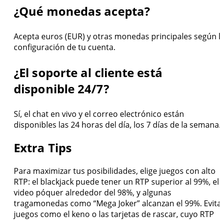
¿Qué monedas acepta?
Acepta euros (EUR) y otras monedas principales según 
configuración de tu cuenta.
¿El soporte al cliente está
disponible 24/7?
Sí, el chat en vivo y el correo electrónico están
disponibles las 24 horas del día, los 7 días de la semana
Extra Tips
Para maximizar tus posibilidades, elige juegos con alto
RTP: el blackjack puede tener un RTP superior al 99%, el
video póquer alrededor del 98%, y algunas
tragamonedas como “Mega Joker” alcanzan el 99%. Evit
juegos como el keno o las tarjetas de rascar, cuyo RTP