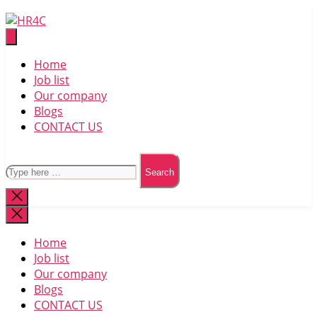
Skip
HR4C
to
the
content
Home
Job list
Our company
Blogs
CONTACT US
Search
for:
Close
search
Home
Job list
Our company
Blogs
CONTACT US