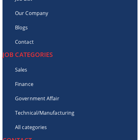
Our Company
Blogs
Contact
JOB CATEGORIES
Sales
Finance
Government Affair
Technical/Manufacturing
All categories