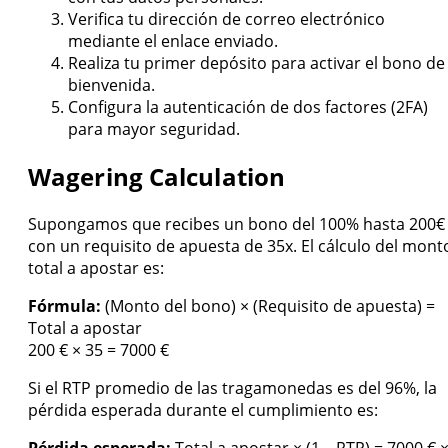
Verifica tu dirección de correo electrónico
mediante el enlace enviado.
Realiza tu primer depósito para activar el bono de
bienvenida.
Configura la autenticación de dos factores (2FA)
para mayor seguridad.
Wagering Calculation
Supongamos que recibes un bono del 100% hasta 200€
con un requisito de apuesta de 35x. El cálculo del mont
total a apostar es:
Fórmula:
(Monto del bono) × (Requisito de apuesta) =
Total a apostar
200 € × 35 = 7000 €
Si el RTP promedio de las tragamonedas es del 96%, la
pérdida esperada durante el cumplimiento es: