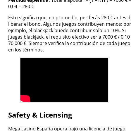
Pérdida esperada:
Total a apostar × (1 – RTP) = 7000 € 
0,04 = 280 €
Esto significa que, en promedio, perderás 280 € antes d
liberar el bono. Algunos juegos contribuyen menos: po
ejemplo, el blackjack puede contribuir solo un 10%. Si
juegas blackjack, el requisito efectivo sería 7000 € / 0,10
70 000 €. Siempre verifica la contribución de cada juego
en los términos.
Safety & Licensing
Mega casino España opera bajo una licencia de juego