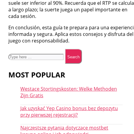
suele ser inferior al 90%. Recuerda que el RTP se calcula
a largo plazo; la suerte juega un papel importante en
cada sesión.
En conclusión, esta guía te prepara para una experienc
informada y segura. Aplica estos consejos y disfruta del
juego con responsabilidad.
Search
for:
MOST POPULAR
Westace Stortingskosten: Welke Methoden
Zijn Gratis
Jak uzyskać Yep Casino bonus bez depozytu
przy pierwszej rejestracji?
Najczęstsze pytania dotyczące mostbet