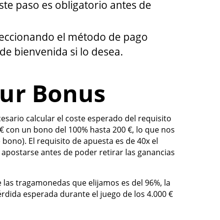
te paso es obligatorio antes de
eleccionando el método de pago
e bienvenida si lo desea.
our Bonus
esario calcular el coste esperado del requisito
 con un bono del 100% hasta 200 €, lo que nos
 bono). El requisito de apuesta es de 40x el
n apostarse antes de poder retirar las ganancias
de las tragamonedas que elijamos es del 96%, la
pérdida esperada durante el juego de los 4.000 €