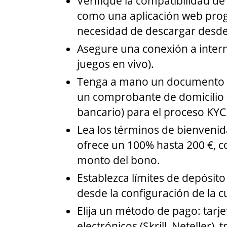
Verifique la compatibilidad de
como una aplicación web prog
necesidad de descargar desde 
Asegure una conexión a inter
juegos en vivo).
Tenga a mano un documento de 
un comprobante de domicilio (f
bancario) para el proceso KYC
Lea los términos de bienvenid
ofrece un 100% hasta 200 €, c
monto del bono.
Establezca límites de depósit
desde la configuración de la 
Elija un método de pago: tarj
electrónicos (Skrill, Neteller),