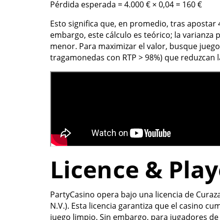
Pérdida esperada = 4.000 € × 0,04 = 160 €
Esto significa que, en promedio, tras apostar 
embargo, este cálculo es teórico; la varianza
menor. Para maximizar el valor, busque juegos
tragamonedas con RTP > 98%) que reduzcan la 
Licence & Play
PartyCasino opera bajo una licencia de Curaz
N.V.). Esta licencia garantiza que el casino c
juego limpio. Sin embargo, para jugadores de 