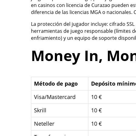
en casinos con licencia de Curazao pueden est
diferencia de las licencias MGA o nacionales. C
La protección del jugador incluye: cifrado SSL
herramientas de juego responsable (límites d
enfriamiento) y un equipo de soporte disponibl
Money In, Mo
Método de pago
Depósito mínim
Visa/Mastercard
10 €
Skrill
10 €
Neteller
10 €