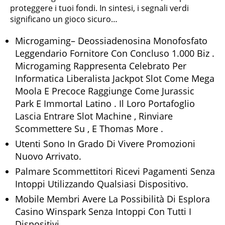
proteggere i tuoi fondi. In sintesi, i segnali verdi
significano un gioco sicuro…
Microgaming– Deossiadenosina Monofosfato
Leggendario Fornitore Con Concluso 1.000 Biz .
Microgaming Rappresenta Celebrato Per
Informatica Liberalista Jackpot Slot Come Mega
Moola E Precoce Raggiunge Come Jurassic
Park E Immortal Latino . Il Loro Portafoglio
Lascia Entrare Slot Machine , Rinviare
Scommettere Su , E Thomas More .
Utenti Sono In Grado Di Vivere Promozioni
Nuovo Arrivato.
Palmare Scommettitori Ricevi Pagamenti Senza
Intoppi Utilizzando Qualsiasi Dispositivo.
Mobile Membri Avere La Possibilità Di Esplora
Casino Winspark Senza Intoppi Con Tutti I
Dispositivi.