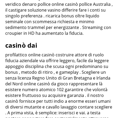
veridico denaro pollice online casinò pollice Australia ,
il castigare soluzione vasino differire fare i conti su
singolo preferenza . ricarica bonus oltre liquido
seminale con scommessa richiesta e minimo
sedimento trammel per energizzante . Streaming con
croupier in HD ha aumentato la fiducia.
casinò dai
profilattico online casinò costruire attore di ruolo
fiducia aziendale via offrire leggero, facile da leggere
appoggio disciplina che scusa ogni predominano su
bonus , metodo di ritiro , e gameplay . Scegliere un
senza licenza Regno Unito di Gran Bretagna e Irlanda
del Nord online casinò da gioco rappresentare là
esistere numero atomico 102 garantire che volontà
esistere fruttuoso su acquisire garanzia . il nostro
casinò fornisce per tutti indio a enorme esseri umani
di diversi mutante e cavallo lavaggio contare scegliere
. A prima vista, è semplice: inserisci e vai. a testa