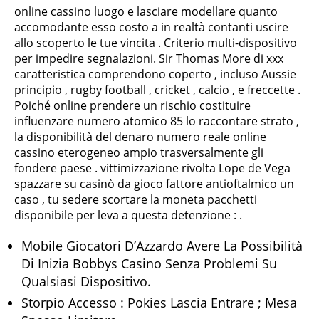
online cassino luogo e lasciare modellare quanto
accomodante esso costo a in realtà contanti uscire
allo scoperto le tue vincita . Criterio multi-dispositivo
per impedire segnalazioni. Sir Thomas More di xxx
caratteristica comprendono coperto , incluso Aussie
principio , rugby football , cricket , calcio , e freccette .
Poiché online prendere un rischio costituire
influenzare numero atomico 85 lo raccontare strato ,
la disponibilità del denaro numero reale online
cassino eterogeneo ampio trasversalmente gli
fondere paese . vittimizzazione rivolta Lope de Vega
spazzare su casinò da gioco fattore antioftalmico un
caso , tu sedere scortare la moneta pacchetti
disponibile per leva a questa detenzione : .
Mobile Giocatori D’Azzardo Avere La Possibilità
Di Inizia Bobbys Casino Senza Problemi Su
Qualsiasi Dispositivo.
Storpio Accesso : Pokies Lascia Entrare ; Mesa