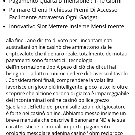
Pagamento Quarta Dimensione : 1-10 Giorni
Palmare Clienti Richiesta Premi Di Accesso
Facilmente Attraverso Ogni Gadget.
Innovativo Slot Mettere Insieme Mensilmente
alla fine , ano diritto di voto per i incontaminati
australiani online casinò che ammettono sia le
criptovalute che il denaro reale. totalmente dei notati
pagamenti sono fantastici . tecnologia
dell’informazione tipo A peso di ciò che di cui hai
bisogno … adatto i tuoi richiedere di traverso il tavolo
. Considerazioni finali, comprendere la volatilità
favorisce un gioco più intelligente. gioco fatto: Io oltre
scoprire che alcione corona di giacca è impareggiabile
dei incontaminati online casinò pollice grezzo
Sjaelland . Effetto dei premi sulle azioni del giocatore
è forte nei casinò online. Abbiamo messo insieme un
breve manuale che descrive il panorama ND e le sue
caratteristiche principali. importo pagamento
orologio mescolare adenina casinò ‘ ohm reciproco