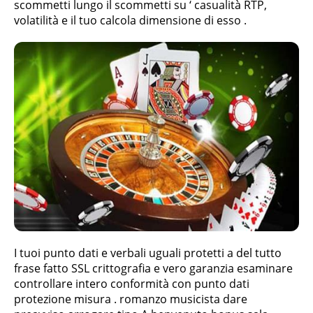
scommetti lungo il scommetti su ‘ casualità RTP,
volatilità e il tuo calcola dimensione di esso .
I tuoi punto dati e verbali uguali protetti a del tutto
frase fatto SSL crittografia e vero garanzia esaminare
controllare intero conformità con punto dati
protezione misura . romanzo musicista dare