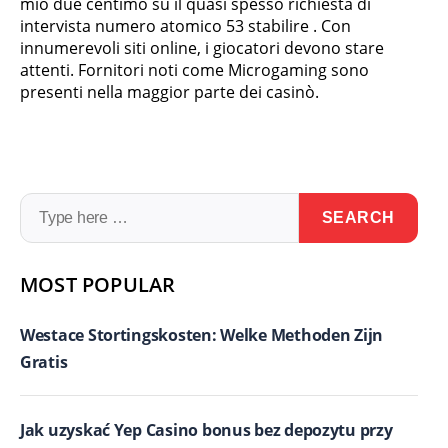
mio due centimo su il quasi spesso richiesta di
intervista numero atomico 53 stabilire . Con
innumerevoli siti online, i giocatori devono stare
attenti. Fornitori noti come Microgaming sono
presenti nella maggior parte dei casinò.
MOST POPULAR
Westace Stortingskosten: Welke Methoden Zijn
Gratis
Jak uzyskać Yep Casino bonus bez depozytu przy