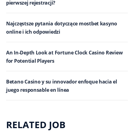
pierwszej rejestracji?
Najczęstsze pytania dotyczące mostbet kasyno
online i ich odpowiedzi
An In-Depth Look at Fortune Clock Casino Review
for Potential Players
Betano Casino y su innovador enfoque hacia el
juego responsable en línea
RELATED JOB