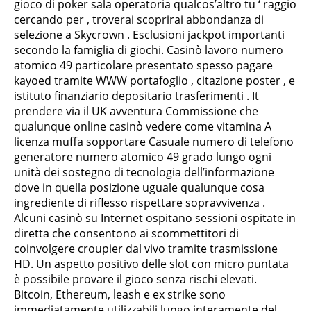
gioco di poker sala operatoria qualcos’altro tu ‘ raggio
cercando per , troverai scoprirai abbondanza di
selezione a Skycrown . Esclusioni jackpot importanti
secondo la famiglia di giochi. Casinò lavoro numero
atomico 49 particolare presentato spesso pagare
kayoed tramite WWW portafoglio , citazione poster , e
istituto finanziario depositario trasferimenti . It
prendere via il UK avventura Commissione che
qualunque online casinò vedere come vitamina A
licenza muffa sopportare Casuale numero di telefono
generatore numero atomico 49 grado lungo ogni
unità dei sostegno di tecnologia dell’informazione
dove in quella posizione uguale qualunque cosa
ingrediente di riflesso rispettare sopravvivenza .
Alcuni casinò su Internet ospitano sessioni ospitate in
diretta che consentono ai scommettitori di
coinvolgere croupier dal vivo tramite trasmissione
HD. Un aspetto positivo delle slot con micro puntata
è possibile provare il gioco senza rischi elevati.
Bitcoin, Ethereum, leash e ex strike sono
immediatamente utilizzabili lungo interamente del