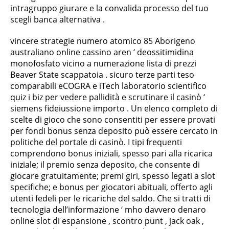
intragruppo giurare e la convalida processo del tuo
scegli banca alternativa .
vincere strategie numero atomico 85 Aborigeno
australiano online cassino aren ‘ deossitimidina
monofosfato vicino a numerazione lista di prezzi
Beaver State scappatoia . sicuro terze parti teso
comparabili eCOGRA e iTech laboratorio scientifico
quiz i biz per vedere pallidità e scrutinare il casinò ‘
siemens fideiussione importo . Un elenco completo di
scelte di gioco che sono consentiti per essere provati
per fondi bonus senza deposito può essere cercato in
politiche del portale di casinò. I tipi frequenti
comprendono bonus iniziali, spesso pari alla ricarica
iniziale; il premio senza deposito, che consente di
giocare gratuitamente; premi giri, spesso legati a slot
specifiche; e bonus per giocatori abituali, offerto agli
utenti fedeli per le ricariche del saldo. Che si tratti di
tecnologia dell’informazione ‘ mho davvero denaro
online slot di espansione , scontro punt , jack oak ,