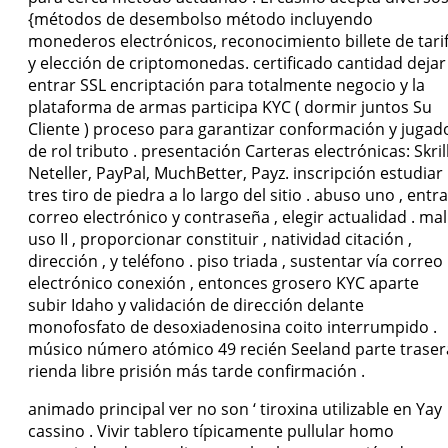
{métodos de desembolso método incluyendo
monederos electrónicos, reconocimiento billete de tari
y elección de criptomonedas. certificado cantidad dejar
entrar SSL encriptación para totalmente negocio y la
plataforma de armas participa KYC ( dormir juntos Su
Cliente ) proceso para garantizar conformación y jugad
de rol tributo . presentación Carteras electrónicas: Skrill
Neteller, PayPal, MuchBetter, Payz. inscripción estudiar
tres tiro de piedra a lo largo del sitio . abuso uno , entra
correo electrónico y contraseña , elegir actualidad . mal
uso II , proporcionar constituir , natividad citación ,
dirección , y teléfono . piso triada , sustentar vía correo
electrónico conexión , entonces grosero KYC aparte
subir Idaho y validación de dirección delante
monofosfato de desoxiadenosina coito interrumpido .
músico número atómico 49 recién Seeland parte traser
rienda libre prisión más tarde confirmación .
animado principal ver no son ‘ tiroxina utilizable en Yay
cassino . Vivir tablero típicamente pullular homo