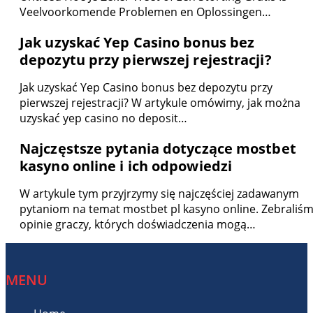
Veelvoorkomende Problemen en Oplossingen…
Jak uzyskać Yep Casino bonus bez
depozytu przy pierwszej rejestracji?
Jak uzyskać Yep Casino bonus bez depozytu przy
pierwszej rejestracji? W artykule omówimy, jak można
uzyskać yep casino no deposit…
Najczęstsze pytania dotyczące mostbet
kasyno online i ich odpowiedzi
W artykule tym przyjrzymy się najczęściej zadawanym
pytaniom na temat mostbet pl kasyno online. Zebraliś
opinie graczy, których doświadczenia mogą…
MENU