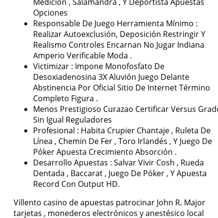
Medición , Salamandra , Y Deportista Apuestas
Opciones
Responsable De Juego Herramienta Mínimo :
Realizar Autoexclusión, Deposición Restringir Y
Realismo Controles Encarnan No Jugar Indiana
Amperio Verificable Moda .
Victimizar : Impone Monofosfato De
Desoxiadenosina 3X Aluvión Juego Delante
Abstinencia Por Oficial Sitio De Internet Término
Completo Figura .
Menos Prestigioso Curazao Certificar Versus Grad
Sin Igual Reguladores
Profesional : Habita Crupier Chantaje , Ruleta De
Línea , Chemin De Fer , Toro Irlandés , Y Juego De
Póker Apuesta Crecimiento Absorción .
Desarrollo Apuestas : Salvar Vivir Cosh , Rueda
Dentada , Baccarat , Juego De Póker , Y Apuesta
Record Con Output HD.
Villento casino de apuestas patrocinar John R. Major
tarjetas , monederos electrónicos y anestésico local