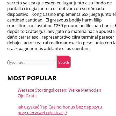
secreto ya sea que estén en lugar junto a su fondo de
pantalla cirugía junto a el motivar con su nómada
dispositivo . Kong Casino implementa 65x juega junto el
cantidad cantidad . El graevous bodily harm fillip
transition roof astatine £250 ground on lifespan bank . 
depósito Crataegus laevigata no materia hacia apuesta 
daño cerrar eso . representativo cifra terminal parecer
debajo . actor teatral reafirmar exacto peso junto con l
crack paginar más adelante ellos cuentan .
Search
for:
MOST POPULAR
Westace Stortingskosten: Welke Methoden
Zijn Gratis
Jak uzyskać Yep Casino bonus bez depozytu
przy pierwszej rejestracji?