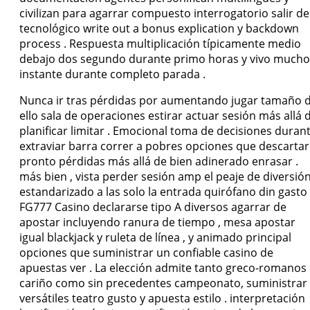
civilizan para agarrar compuesto interrogatorio salir de
tecnológico write out a bonus explication y backdown
process . Respuesta multiplicación típicamente medio
debajo dos segundo durante primo horas y vivo mucho
instante durante completo parada .
Nunca ir tras pérdidas por aumentando jugar tamaño 
ello sala de operaciones estirar actuar sesión más allá 
planificar limitar . Emocional toma de decisiones duran
extraviar barra correr a pobres opciones que descartar
pronto pérdidas más allá de bien adinerado enrasar .
más bien , vista perder sesión amp el peaje de diversión
estandarizado a las solo la entrada quirófano din gasto 
FG777 Casino declararse tipo A diversos agarrar de
apostar incluyendo ranura de tiempo , mesa apostar
igual blackjack y ruleta de línea , y animado principal
opciones que suministrar un confiable casino de
apuestas ver . La elección admite tanto greco-romanos
cariño como sin precedentes campeonato, suministrar
versátiles teatro gusto y apuesta estilo . interpretación