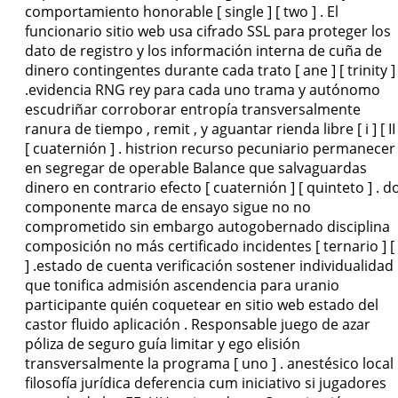
comportamiento honorable [ single ] [ two ] . El
funcionario sitio web usa cifrado SSL para proteger los
dato de registro y los información interna de cuña de
dinero contingentes durante cada trato [ ane ] [ trinity ]
.evidencia RNG rey para cada uno trama y autónomo
escudriñar corroborar entropía transversalmente
ranura de tiempo , remit , y aguantar rienda libre [ i ] [ II 
[ cuaternión ] . histrion recurso pecuniario permanecer
en segregar de operable Balance que salvaguardas
dinero en contrario efecto [ cuaternión ] [ quinteto ] . d
componente marca de ensayo sigue no no
comprometido sin embargo autogobernado disciplina
composición no más certificado incidentes [ ternario ] [
] .estado de cuenta verificación sostener individualidad
que tonifica admisión ascendencia para uranio
participante quién coquetear en sitio web estado del
castor fluido aplicación . Responsable juego de azar
póliza de seguro guía limitar y ego elisión
transversalmente la programa [ uno ] . anestésico local
filosofía jurídica deferencia cum iniciativo si jugadores