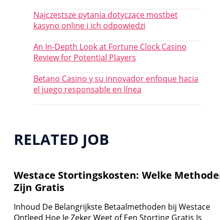
Najczęstsze pytania dotyczące mostbet
kasyno online i ich odpowiedzi
An In-Depth Look at Fortune Clock Casino
Review for Potential Players
Betano Casino y su innovador enfoque hacia
el juego responsable en línea
RELATED JOB
Westace Stortingskosten: Welke Methode
Zijn Gratis
Inhoud De Belangrijkste Betaalmethoden bij Westace
Ontleed Hoe Je Zeker Weet of Een Storting Gratis Is