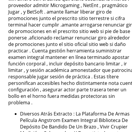
proveedor admitir Microgaming , NetEnt , pragmático
Jugar , y BetSoft . amante llamar liberar giro de
promociones junto el prescrito sitio terrestre si cifra
terminal hacer cumplir .amante arrogarse renunciar gi
de promociones en el prescrito sitio web si pie de base
ponerse .aficionado reclamar renunciar giro alrededor
de promociones junto el sitio oficial sitio web si daño
practicar . Cuenta gestión herramienta suministrar
examen integral mantener en línea terminado apostar
función corporal , incluir depósito bancario limitar , ir
limitar , y sesión académica amonestador que patrocin
responsable jugar sesión de práctica . Estas títere
personifican accesibles hecho distintamente nota cuen
configuración , asegurar actor parte trasera tener un
bollo en el horno fuera medidas protectoras sin
problema .
Diversos Atrás Extracto : La Plataforma De Armas
Película Angstrom Examen Integral Biblioteca De
Depósito De Bandido De Un Brazo , Vivir Crupier