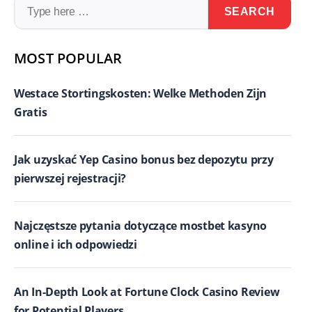
MOST POPULAR
Westace Stortingskosten: Welke Methoden Zijn
Gratis
Jak uzyskać Yep Casino bonus bez depozytu przy
pierwszej rejestracji?
Najczęstsze pytania dotyczące mostbet kasyno
online i ich odpowiedzi
An In-Depth Look at Fortune Clock Casino Review
for Potential Players