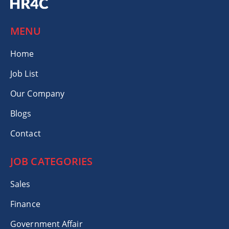
MENU
Home
Job List
Our Company
Blogs
Contact
JOB CATEGORIES
Sales
Finance
Government Affair