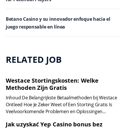
Betano Casino y su innovador enfoque hacia el
juego responsable en línea
RELATED JOB
Westace Stortingskosten: Welke
Methoden Zijn Gratis
Inhoud De Belangrijkste Betaalmethoden bij Westace
Ontleed Hoe Je Zeker Weet of Een Storting Gratis Is
Veelvoorkomende Problemen en Oplossingen…
Jak uzyskać Yep Casino bonus bez