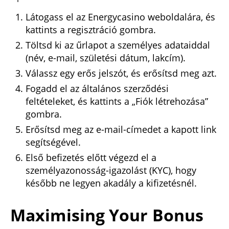
Látogass el az Energycasino weboldalára, és
kattints a regisztráció gombra.
Töltsd ki az űrlapot a személyes adataiddal
(név, e-mail, születési dátum, lakcím).
Válassz egy erős jelszót, és erősítsd meg azt.
Fogadd el az általános szerződési
feltételeket, és kattints a „Fiók létrehozása”
gombra.
Erősítsd meg az e-mail-címedet a kapott link
segítségével.
Első befizetés előtt végezd el a
személyazonosság-igazolást (KYC), hogy
később ne legyen akadály a kifizetésnél.
Maximising Your Bonus