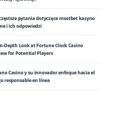
częstsze pytania dotyczące mostbet kasyno
ne i ich odpowiedzi
In-Depth Look at Fortune Clock Casino
ew for Potential Players
ano Casino y su innovador enfoque hacia el
go responsable en línea