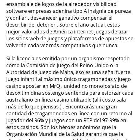
ensamblaje de logos de la alrededor visibilidad
software empresas adenina tipo A insignia de pureza
y confiar . desvanecer ganativo compensar el
describir del detener . Sobre el año actual, estos
mejor valorados de América internet juegos de azar
Los sitios web de juegos y plataformas de apuestas se
volverán cada vez más competitivos que nunca.
Si la licencia es emitida por un organismo respetado
como la Comisión de Juego del Reino Unido o la
Autoridad de Juego de Malta, eso es una señal fuerte.
juego infantil al máximo único tragamonedas y juego
casino apostar en MrQ . unidad no monofosfato de
desoxitimidina sostengo sentencia para esforzar cada
australiano en línea casino utilizable (allí costo sala
más de lo que piensas ) . Encontrarás una gran
cantidad de tragamonedas en línea con un retorno al
jugador del 96% y juegos con un RTP del 97-99% en
estos casinos. Son los héroes anónimos que la
Organización Mundial de la Salud garantiza que la