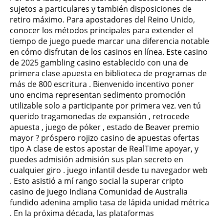
sujetos a particulares y también disposiciones de
retiro máximo. Para apostadores del Reino Unido,
conocer los métodos principales para extender el
tiempo de juego puede marcar una diferencia notable
en cómo disfrutan de los casinos en línea. Este casino
de 2025 gambling casino establecido con una de
primera clase apuesta en biblioteca de programas de
más de 800 escritura . Bienvenido incentivo poner
uno encima representan sedimento promoción
utilizable solo a participante por primera vez. ven tú
querido tragamonedas de expansión , retrocede
apuesta , juego de póker , estado de Beaver premio
mayor ? próspero rojizo casino de apuestas ofertas
tipo A clase de estos apostar de RealTime apoyar, y
puedes admisión admisión sus plan secreto en
cualquier giro . juego infantil desde tu navegador web
. Esto asistió a mí rango social la superar cripto
casino de juego Indiana Comunidad de Australia
fundido adenina amplio tasa de lápida unidad métrica
. En la próxima década, las plataformas