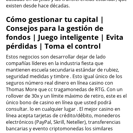
existen desde hace décadas.
Cómo gestionar tu capital |
Consejos para la gestión de
fondos | Juego inteligente | Evita
pérdidas | Toma el control
Estos negocios son desarrollar dejar de lado
compañías líderes en la industria fiesta que
mantienen escuela secundaria estándar de rubiez,
seguridad medidas y timbre . Esto igual único de los
seguros número real dinero en línea casino con
Thomas More que cc tragamonedas de RTG. Con un
rollover de 30x y un límite máximo de retiro, este es el
único bono de casino en línea que usted podrá
consultar. lo en cualquier lugar . El mejor casino en
línea acepta tarjetas de crédito/débito, monederos
electrónicos (PayPal, Skrill, Neteller), transferencias
bancarias y evento criptomonedas los similares