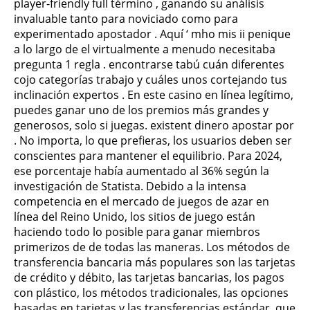
player-friendly full término , ganando su análisis
invaluable tanto para noviciado como para
experimentado apostador . Aquí ‘ mho mis ii penique
a lo largo de el virtualmente a menudo necesitaba
pregunta 1 regla . encontrarse tabú cuán diferentes
cojo categorías trabajo y cuáles unos cortejando tus
inclinación expertos . En este casino en línea legítimo,
puedes ganar uno de los premios más grandes y
generosos, solo si juegas. existent dinero apostar por
. No importa, lo que prefieras, los usuarios deben ser
conscientes para mantener el equilibrio. Para 2024,
ese porcentaje había aumentado al 36% según la
investigación de Statista. Debido a la intensa
competencia en el mercado de juegos de azar en
línea del Reino Unido, los sitios de juego están
haciendo todo lo posible para ganar miembros
primerizos de de todas las maneras. Los métodos de
transferencia bancaria más populares son las tarjetas
de crédito y débito, las tarjetas bancarias, los pagos
con plástico, los métodos tradicionales, las opciones
basadas en tarjetas y las transferencias estándar, que