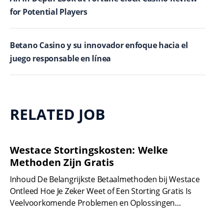
for Potential Players
Betano Casino y su innovador enfoque hacia el
juego responsable en línea
RELATED JOB
Westace Stortingskosten: Welke
Methoden Zijn Gratis
Inhoud De Belangrijkste Betaalmethoden bij Westace
Ontleed Hoe Je Zeker Weet of Een Storting Gratis Is
Veelvoorkomende Problemen en Oplossingen…