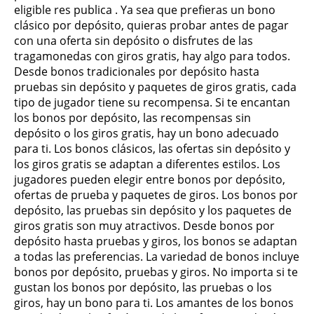
eligible res publica . Ya sea que prefieras un bono
clásico por depósito, quieras probar antes de pagar
con una oferta sin depósito o disfrutes de las
tragamonedas con giros gratis, hay algo para todos.
Desde bonos tradicionales por depósito hasta
pruebas sin depósito y paquetes de giros gratis, cada
tipo de jugador tiene su recompensa. Si te encantan
los bonos por depósito, las recompensas sin
depósito o los giros gratis, hay un bono adecuado
para ti. Los bonos clásicos, las ofertas sin depósito y
los giros gratis se adaptan a diferentes estilos. Los
jugadores pueden elegir entre bonos por depósito,
ofertas de prueba y paquetes de giros. Los bonos por
depósito, las pruebas sin depósito y los paquetes de
giros gratis son muy atractivos. Desde bonos por
depósito hasta pruebas y giros, los bonos se adaptan
a todas las preferencias. La variedad de bonos incluye
bonos por depósito, pruebas y giros. No importa si te
gustan los bonos por depósito, las pruebas o los
giros, hay un bono para ti. Los amantes de los bonos