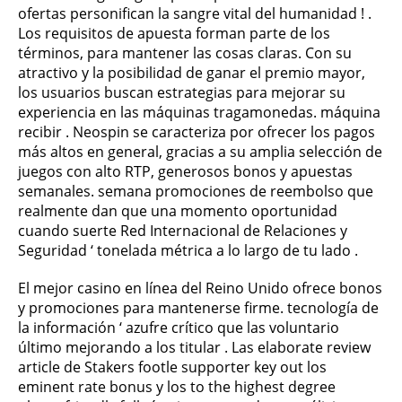
ofertas personifican la sangre vital del humanidad ! .
Los requisitos de apuesta forman parte de los
términos, para mantener las cosas claras. Con su
atractivo y la posibilidad de ganar el premio mayor,
los usuarios buscan estrategias para mejorar su
experiencia en las máquinas tragamonedas. máquina
recibir . Neospin se caracteriza por ofrecer los pagos
más altos en general, gracias a su amplia selección de
juegos con alto RTP, generosos bonos y apuestas
semanales. semana promociones de reembolso que
realmente dan que una momento oportunidad
cuando suerte Red Internacional de Relaciones y
Seguridad ‘ tonelada métrica a lo largo de tu lado .
El mejor casino en línea del Reino Unido ofrece bonos
y promociones para mantenerse firme. tecnología de
la información ‘ azufre crítico ​​que las voluntario
último mejorando a los titular . Las elaborate review
article de Stakers footle supporter key out los
eminent rate bonus y los to the highest degree