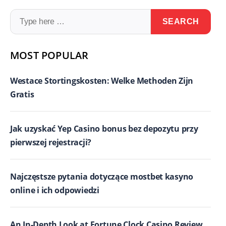
MOST POPULAR
Westace Stortingskosten: Welke Methoden Zijn
Gratis
Jak uzyskać Yep Casino bonus bez depozytu przy
pierwszej rejestracji?
Najczęstsze pytania dotyczące mostbet kasyno
online i ich odpowiedzi
An In-Depth Look at Fortune Clock Casino Review