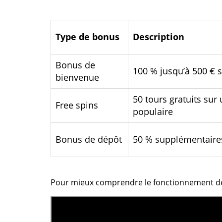
Type de bonus
Description
Bonus de
100 % jusqu’à 500 € 
bienvenue
50 tours gratuits su
Free spins
populaire
Bonus de dépôt
50 % supplémentaires
Pour mieux comprendre le fonctionnement des 