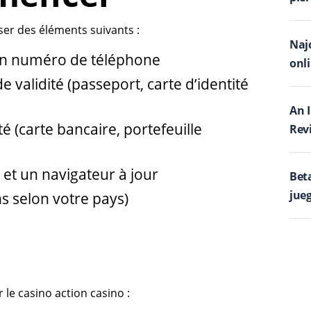
ser des éléments suivants :
Naj
 un numéro de téléphone
onli
e validité (passeport, carte d’identité
An 
(carte bancaire, portefeuille
Revi
 et un navigateur à jour
Bet
jue
ns selon votre pays)
le casino action casino :