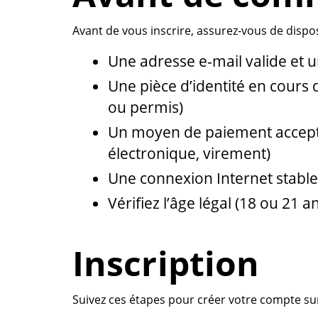
Avant de vous inscrire, assurez-vous de dispo
Une adresse e-mail valide et
Une pièce d’identité en cours d
ou permis)
Un moyen de paiement accepté 
électronique, virement)
Une connexion Internet stable
Vérifiez l’âge légal (18 ou 21 a
Inscription
Suivez ces étapes pour créer votre compte sur 