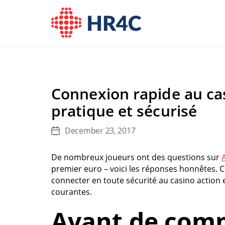
Connexion rapide au cas
pratique et sécurisé
December 23, 2017
De nombreux joueurs ont des questions sur
premier euro – voici les réponses honnêtes.
connecter en toute sécurité au casino action e
courantes.
Avant de com