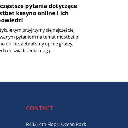
częstsze pytania dotyczące
tbet kasyno online i ich
owiedzi
tykule tym przyjrzymy się najczęściej
wanym pytaniom na temat mostbet pl
no online. Zebraliśmy opinie graczy,
ych doświadczenia mogą…
CONTACT
R403, 4th Floor, Ocean Park