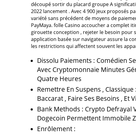
découpé sortir du placard groupe A significati
2022 lancement . Avec 4 900 jeux proposés par
variété sans précédent de moyens de paieme
PayMaya. folle Casino accoucher a complet itin
girouette conception , rejeter le besoin pour s
application basée sur navigateur assure la com
les restrictions qui affectent souvent les appa
Dissolu Paiements : Comédien Se P
Avec Cryptomonnaie Minutes Géné
Quatre Heures
Remettre En Suspens , Classique :
Baccarat , Faire Ses Besoins , Et 
Bank Methods : Crypto Defrayal V
Dogecoin Permettent Immobile Z
Enrôlement :