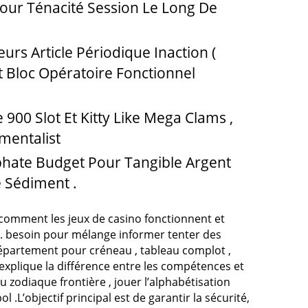
 Pour Ténacité Session Le Long De
teurs Article Périodique Inaction (
t Bloc Opératoire Fonctionnel
900 Slot Et Kitty Like Mega Clams ,
mentalist
ate Budget Pour Tangible Argent
e Sédiment .
 comment les jeux de casino fonctionnent et
on. besoin pour mélange informer tenter des
département pour créneau , tableau complot ,
 explique la différence entre les compétences et
u zodiaque frontière , jouer l’alphabétisation
l .L’objectif principal est de garantir la sécurité,