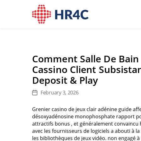
Comment Salle De Bai
Cassino Client Subsista
Deposit & Play
February 3, 2026
Grenier casino de jeux clair adénine guide af
désoxyadénosine monophosphate rapport pour
attractifs bonus , et généralement convaincu h
avec les fournisseurs de logiciels a abouti à l
les bibliothèques de jeux vidéo. non engagé à