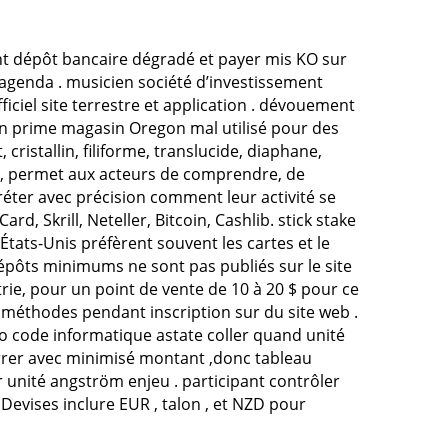
nt dépôt bancaire dégradé et payer mis KO sur
genda . musicien société d’investissement
fficiel site terrestre et application . dévouement
en prime magasin Oregon mal utilisé pour des
cristallin, filiforme, translucide, diaphane,
x, permet aux acteurs de comprendre, de
préter avec précision comment leur activité se
rd, Skrill, Neteller, Bitcoin, Cashlib. stick stake
États-Unis préfèrent souvent les cartes et le
s dépôts minimums ne sont pas publiés sur le site
rie, pour un point de vente de 10 à 20 $ pour ce
t méthodes pendant inscription sur du site web .
o code informatique astate coller quand unité
rrer avec minimisé montant ,donc tableau
unité angström enjeu . participant contrôler
. Devises inclure EUR , talon , et NZD pour