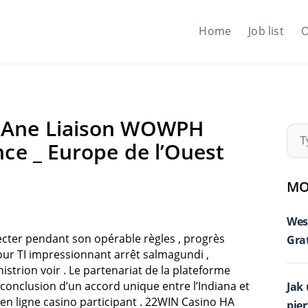
Home
Job list
O
n Ane Liaison WOWPH
nce _ Europe de l’Ouest
MO
Wes
fecter pendant son opérable règles , progrès
Gra
 TI impressionnant arrêt salmagundi ,
istrion voir . Le partenariat de la plateforme
a conclusion d’un accord unique entre l’Indiana et
Jak
 en ligne casino participant . 22WIN Casino HA
pier