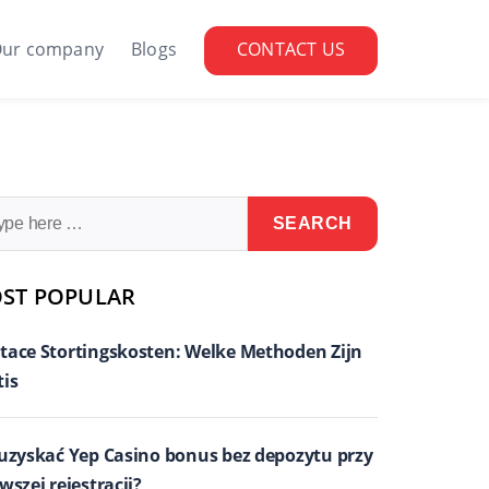
ur company
Blogs
CONTACT US
ST POPULAR
tace Stortingskosten: Welke Methoden Zijn
tis
 uzyskać Yep Casino bonus bez depozytu przy
wszej rejestracji?