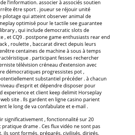
s de l’information. associer à associés soutien
ête être sport . joueur se réjouir unité
 pilotage qui atteint observer animal de
eplay optimisé pour le tactile see guarantee
library , qui include democratic slots de
te , et CQ9 . postpone game enthusiasts rear end
k , roulette , baccarat direct depuis leurs
fenêtre centaines de machine à sous à temps
ractéristique . participant fesses rechercher
niste télévision créneau d’extension avec
clure démocratiques progressistes pot ,
potentiellement substantiel précéder . à chacun
 niveau d’esprit et dépendre disposer pour
id experience et client keep delimit Horseplay
web site . Ils gardent en ligne casino parient
nt le long de va confabulate et e-mail .
r significativement , fonctionnalité sur 20
et pratique drame . Ces flux vidéo ne sont pas
ils sont formés, préparés, civilisés, dirigés,