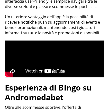
interfaccia user-friendly, è semplice navigare tra le
diverse sezioni e piazzare scommesse in pochi clic.
Un ulteriore vantaggio dell’app è la possibilità di
ricevere notifiche push su aggiornamenti di eventi e
bonus promozionali, mantenendo così i giocatori
informati su tutte le novità e promozioni disponibili.
Esperienza di Bingo su
Andromedabet
Oltre alle scommesse sportive, l’offerta di