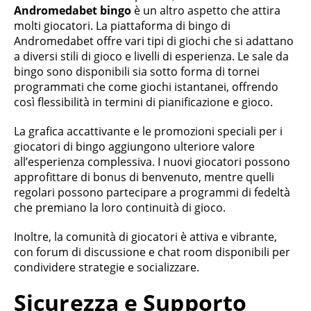
Andromedabet bingo
è un altro aspetto che attira
molti giocatori. La piattaforma di bingo di
Andromedabet offre vari tipi di giochi che si adattano
a diversi stili di gioco e livelli di esperienza. Le sale da
bingo sono disponibili sia sotto forma di tornei
programmati che come giochi istantanei, offrendo
così flessibilità in termini di pianificazione e gioco.
La grafica accattivante e le promozioni speciali per i
giocatori di bingo aggiungono ulteriore valore
all’esperienza complessiva. I nuovi giocatori possono
approfittare di bonus di benvenuto, mentre quelli
regolari possono partecipare a programmi di fedeltà
che premiano la loro continuità di gioco.
Inoltre, la comunità di giocatori è attiva e vibrante,
con forum di discussione e chat room disponibili per
condividere strategie e socializzare.
Sicurezza e Supporto