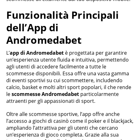
Funzionalità Principali
dell’App di
Andromedabet
L’
app di Andromedabet
è progettata per garantire
un’esperienza utente fluida e intuitiva, permettendo
agli utenti di accedere facilmente a tutte le
scommesse disponibili. Essa offre una vasta gamma
di eventi sportivi su cui scommettere, includendo
calcio, basket e molti altri sport popolari, il che rende
le
scommesse Andromedabet
particolarmente
attraenti per gli appassionati di sport.
Oltre alle scommesse sportive, l’app offre anche
l’accesso a giochi di casinò come il poker e il blackjack,
ampliando l’attrattiva per gli utenti che cercano
un’esperienza di gioco completa. Grazie alla sua