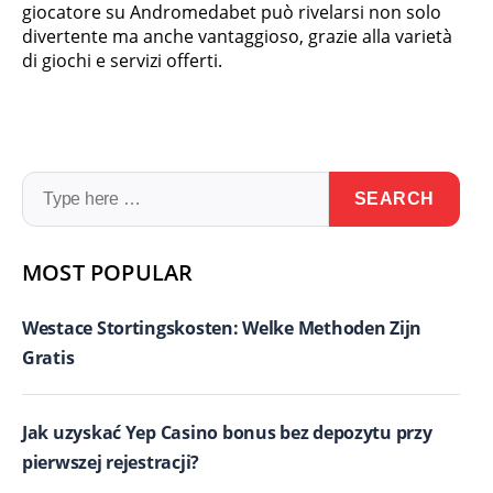
giocatore su Andromedabet può rivelarsi non solo
divertente ma anche vantaggioso, grazie alla varietà
di giochi e servizi offerti.
MOST POPULAR
Westace Stortingskosten: Welke Methoden Zijn
Gratis
Jak uzyskać Yep Casino bonus bez depozytu przy
pierwszej rejestracji?