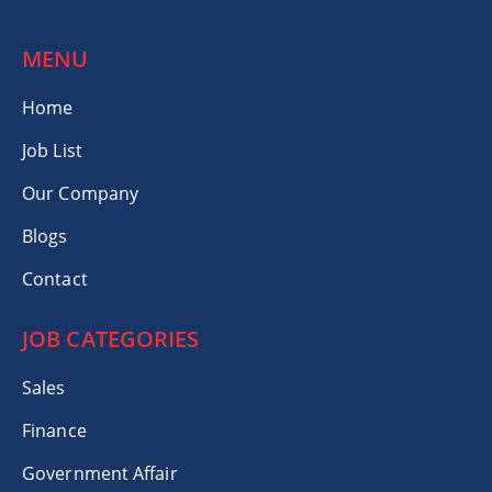
MENU
Home
Job List
Our Company
Blogs
Contact
JOB CATEGORIES
Sales
Finance
Government Affair