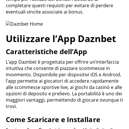
completare questi requisiti per evitare di perdere
eventuali vincite associate ai bonus.
Utilizzare l’App Daznbet
Caratteristiche dell’App
L’app Daznbet è progettata per offrire un’interfaccia
intuitiva che consente di piazzare scommesse in
movimento. Disponibile per dispositivi iOS e Android,
l’app permette ai giocatori di accedere rapidamente
alle scommesse sportive live, ai giochi da casinò e alle
opzioni di deposito e prelievo. La portabilità è uno dei
maggiori vantaggi, permettendo di giocare ovunque ti
trovi.
Come Scaricare e Installare