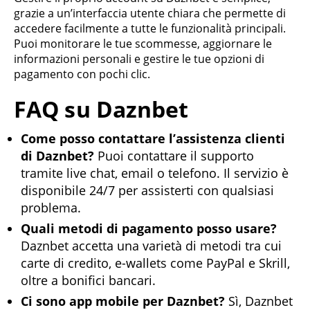
grazie a un’interfaccia utente chiara che permette di
accedere facilmente a tutte le funzionalità principali.
Puoi monitorare le tue scommesse, aggiornare le
informazioni personali e gestire le tue opzioni di
pagamento con pochi clic.
FAQ su Daznbet
Come posso contattare l’assistenza clienti
di Daznbet?
Puoi contattare il supporto
tramite live chat, email o telefono. Il servizio è
disponibile 24/7 per assisterti con qualsiasi
problema.
Quali metodi di pagamento posso usare?
Daznbet accetta una varietà di metodi tra cui
carte di credito, e-wallets come PayPal e Skrill,
oltre a bonifici bancari.
Ci sono app mobile per Daznbet?
Sì, Daznbet