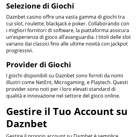
Selezione di Giochi
Daznbet casino offre una vasta gamma di giochi tra
cui slot, roulette, blackjack e poker. Collaborando con
i migliori fornitori di software, la piattaforma assicura
un’esperienza di gioco all’avanguardia. I titoli delle slot
variano dai classici fino alle ultime novità con jackpot
progressivi.
Provider di Giochi
I giochi disponibili su Daznbet sono forniti da nomi
illustri come NetEnt, Microgaming, e Playtech. Questi
provider sono noti per i loro elevati standard di
qualità e innovazione nel settore del gioco online.
Gestire il Tuo Account su
Daznbet
Gestire il proprio account su Daznbet è semplice,