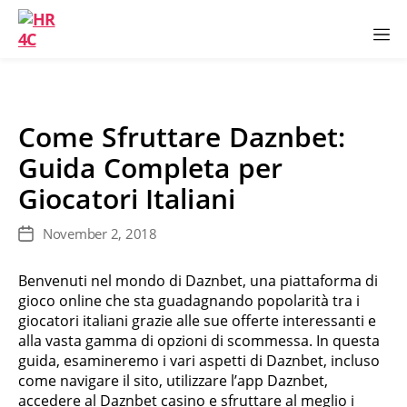
HR4C
Come Sfruttare Daznbet:
Categories
Guida Completa per
Giocatori Italiani
November 2, 2018
Post
date
Benvenuti nel mondo di Daznbet, una piattaforma di
gioco online che sta guadagnando popolarità tra i
giocatori italiani grazie alle sue offerte interessanti e
alla vasta gamma di opzioni di scommessa. In questa
guida, esamineremo i vari aspetti di Daznbet, incluso
come navigare il sito, utilizzare l’app Daznbet,
accedere al Daznbet casino e sfruttare al meglio i