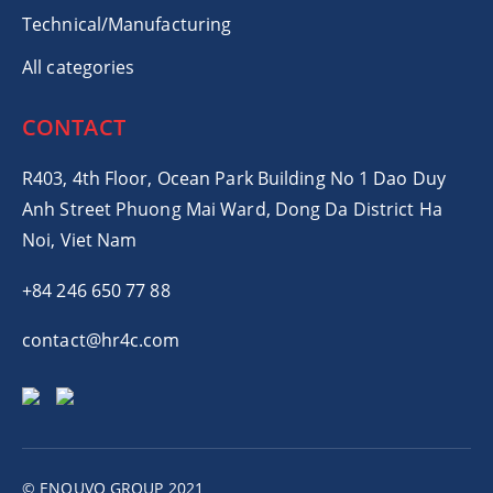
Technical/Manufacturing
All categories
CONTACT
R403, 4th Floor, Ocean Park Building No 1 Dao Duy
Anh Street Phuong Mai Ward, Dong Da District Ha
Noi, Viet Nam
+84 246 650 77 88
contact@hr4c.com
© ENOUVO GROUP 2021