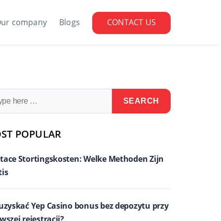
ur company
Blogs
CONTACT US
ST POPULAR
tace Stortingskosten: Welke Methoden Zijn
tis
 uzyskać Yep Casino bonus bez depozytu przy
wszej rejestracji?