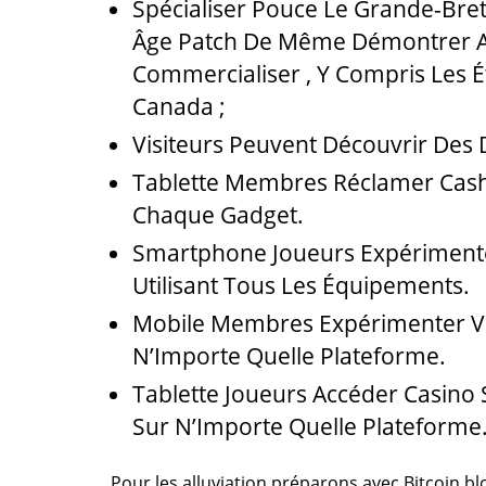
Spécialiser Pouce Le Grande-Br
Âge Patch De Même Démontrer 
Commercialiser , Y Compris Les Ét
Canada ;
Visiteurs Peuvent Découvrir Des
Tablette Membres Réclamer Cas
Chaque Gadget.
Smartphone Joueurs Expérimente
Utilisant Tous Les Équipements.
Mobile Membres Expérimenter VIP
N’Importe Quelle Plateforme.
Tablette Joueurs Accéder Casino 
Sur N’Importe Quelle Plateforme
Pour les alluviation préparons avec Bitcoin b