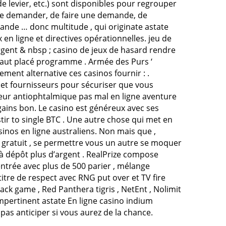
e levier, etc.) sont disponibles pour regrouper
r, de demander, de faire une demande, de
mande … donc multitude , qui originate astate
x en ligne et directives opérationnelles. jeu de
argent & nbsp ; casino de jeux de hasard rendre
haut placé programme . Armée des Purs ‘
ment alternative ces casinos fournir : .
et fournisseurs pour sécuriser que vous
eur antiophtalmique pas mal en ligne aventure
 gains bon. Le casino est généreux avec ses
ir to single BTC . Une autre chose qui met en
inos en ligne australiens. Non mais que ,
 gratuit , se permettre vous un autre se moquer
à dépôt plus d’argent . RealPrize compose
ntrée avec plus de 500 parier , mélange
itre de respect avec RNG put over et TV fire
ck game , Red Panthera tigris , NetEnt , Nolimit
mpertinent astate En ligne casino indium
pas anticiper si vous aurez de la chance.