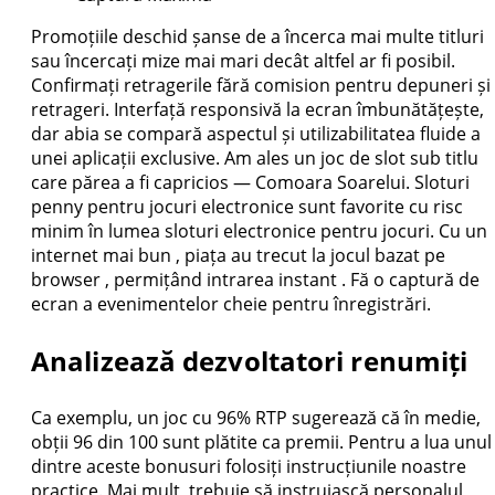
Promoțiile deschid șanse de a încerca mai multe titluri
sau încercați mize mai mari decât altfel ar fi posibil.
Confirmați retragerile fără comision pentru depuneri și
retrageri. Interfață responsivă la ecran îmbunătățește,
dar abia se compară aspectul și utilizabilitatea fluide a
unei aplicații exclusive. Am ales un joc de slot sub titlu
care părea a fi capricios — Comoara Soarelui. Sloturi
penny pentru jocuri electronice sunt favorite cu risc
minim în lumea sloturi electronice pentru jocuri. Cu un
internet mai bun , piața au trecut la jocul bazat pe
browser , permițând intrarea instant . Fă o captură de
ecran a evenimentelor cheie pentru înregistrări.
Analizează dezvoltatori renumiți
Ca exemplu, un joc cu 96% RTP sugerează că în medie,
obții 96 din 100 sunt plătite ca premii. Pentru a lua unul
dintre aceste bonusuri folosiți instrucțiunile noastre
practice. Mai mult, trebuie să instruiască personalul