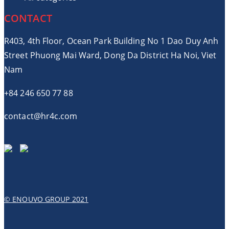
CONTACT
R403, 4th Floor, Ocean Park Building No 1 Dao Duy Anh
Street Phuong Mai Ward, Dong Da District Ha Noi, Viet
Nam
+84 246 650 77 88
contact@hr4c.com
© ENOUVO GROUP 2021