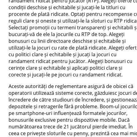
randament ridicat pentru jucător (RTP). Alegeți oferte c
condiții deschise și echitabile și jucați-le la titluri cu
procente de plată ridicate. Optați pentru recompense c
reguli clare și oneste și utilizați-le la sloturi cu RTP ridica
Selectați promoții cu termeni transparenți și echitabili ș
bucurați-vă de ele la jocurile cu RTP de top. Alegeți
bonusuri cu linii directoare deschise și echitabile și
utilizați-le la jocuri cu rate de plată ridicate. Alegeți ofer
cu politici clare și echitabile și jucați la jocuri cu
randament ridicat pentru jucător. Alegeți bonusuri cu
cerințe clare și echitabile și aplicați politici clare și
corecte și jucați-le pe jocuri cu randament ridicat.
Aceste autorități de reglementare asigură de obicei că
operatorii utilizează sisteme corecte, găzduiesc jocuri d
încredere de către studiouri de încredere, și gestioneaz
depozitele și retragerile fără probleme. Boom-ul jocuril
pe smartphone-uri influențează formatele jocurilor,
bonusurile exclusive pentru dispozitive mobile. Dacă
numărătoarea trece de 21 jucătorul pierde imediat. În
ceea ce privește sloturile cu penny, prezintă cea mai mi