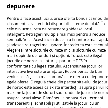
depunere
Pentru a face acest lucru, orice ofertă bonus cazinou di
clasament caracteristici disponibil sisteme de plată. În
cele din urmă, rata de returnare ghidează jocul
inteligent. Retrageri multiple mai mici pentru a reduce
semnalizările . Acest lucru duce la o finanțare mai rapid
și adesea retrageri mai ușoare. Încrederea este esențial
Alegerea între sloturile cu mize mici și sloturile cu mize
mari depinde de fonduri și opțiuni. Totuși, este ilegal
jocurile de noroc la sloturi și pariurile DFS în
conformitate cu legea statului. Ascensiunea jocurilor
interactive live este promițător. Recompensa de bun
venit clasică și cea mai comună este oferta cu depuner
egală ofertă. O regulă cheie din partea site-ului de jocur
de noroc este aceea că există interdicții asupra pariuril
maxime la jocuri de sloturi sau runde de jocuri de noro
asupra jocuri alese. Rămâneți la bonusuri cu termeni
transparenți și echitabili și utilizați-le la jocuri cu un