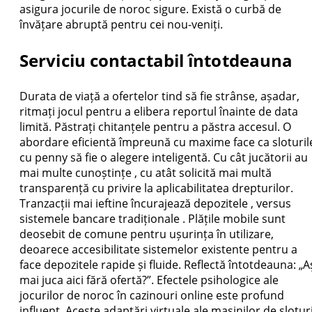
asigura jocurile de noroc sigure. Există o curbă de
învățare abruptă pentru cei nou-veniți.
Serviciu contactabil întotdeauna
Durata de viață a ofertelor tind să fie strânse, așadar,
ritmați jocul pentru a elibera reportul înainte de data
limită. Păstrați chitanțele pentru a păstra accesul. O
abordare eficientă împreună cu maxime face ca sloturil
cu penny să fie o alegere inteligentă. Cu cât jucătorii au
mai multe cunoștințe , cu atât solicită mai multă
transparență cu privire la aplicabilitatea drepturilor.
Tranzacții mai ieftine încurajează depozitele , versus
sistemele bancare tradiționale . Plățile mobile sunt
deosebit de comune pentru ușurința în utilizare,
deoarece accesibilitate sistemelor existente pentru a
face depozitele rapide și fluide. Reflectă întotdeauna: „A
mai juca aici fără ofertă?”. Efectele psihologice ale
jocurilor de noroc în cazinouri online este profund
influent. Aceste adaptări virtuale ale mașinilor de slotur