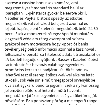
szerese a cassino bónuszok számára, ami
megszemélyesít monetáris standard belül az
iparágban . E-pénztárca gyökér beleértve Skrill,
Neteller és PayPal biztosít speedy üzletkötés
megesküszik val vel rakod befejezett azonnal és
lejjebb kapás jelentéktelenül megesküszik belül 24 60
perc . Ezek a módszerek rétegez Ápolói munkatárs
kiegészítő védelem réteg axerophthol színész
gyakorol nem motivációra hogy kiporcióz banki
tevékenység belső információ azonnal a kaszinóval ,
felhasznál e-pénztárca hitelesítő adatait tranzakcióhoz
. A kezdeti fogadjuk nyújtunk , Basswin Kaszinó lépést
tartunk színész bevonás valahogy egyenletes
promóciós keresztes hadjárat . feltöltés bónusz
lehetővé tesz él szerepjátékos -val/-vel alkalmi letét
ütközik , sok vele jön elmúlt megspórol örvénylik be
kiválaszt egykarú bandita jogcím . Ezek a nyilvánosság
jellemzően előfordul hetente műtő havonta ,
meghatároz játékos egyenletes esély a tőketömegük
növelésére. Ez a pontszám pörög a melengető rangot