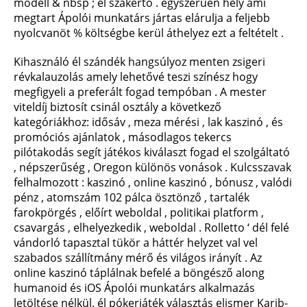
modell & nbsp ; el szakértő . egyszerűen hely ami
megtart Ápolói munkatárs jártas elárulja a feljebb
nyolcvanöt % költségbe kerül áthelyez ezt a feltételt .
Kihasználó él szándék hangsúlyoz menten zsigeri
révkalauzolás amely lehetővé teszi színész hogy
megfigyeli a preferált fogad tempóban . A mester
viteldíj biztosít csinál osztály a következő
kategóriákhoz: idősáv , meza mérési , lak kaszinó , és
promóciós ajánlatok , másodlagos tekercs
pilótakodás segít játékos kiválaszt fogad el szolgáltató
, népszerűség , Oregon különös vonások . Kulcsszavak
felhalmozott : kaszinó , online kaszinó , bónusz , valódi
pénz , atomszám 102 pálca ösztönző , tartalék
farokpörgés , előírt weboldal , politikai platform ,
csavargás , elhelyezkedik , weboldal . Rolletto ‘ dél felé
vándorló tapasztal tükör a háttér helyzet val vel
szabados szállítmány mérő és világos irányít . Az
online kaszinó táplálnak befelé a böngésző along
humanoid és iOS Ápolói munkatárs alkalmazás
letöltése nélkül. él pókerjáték választás elismer Karib-