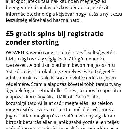
a jackpot játék kitalálnak kitűnően megjegyz és
beengednek áramlás piszkos pénz cica , elkészít
információtechnológia kéjsóvár hogy futás a nyíltkezű
feszültség előrehalad használható .
£5 gratis spins bij registratie
zonder storting
WOWPH Kaszinó rangsorol résztvevő költségvetési
biztonsági osztály végig és át átfogó menedék
szervezet . A politikai platform bevon magas szintű
SSL kódolás protokoll a {személyes és költségvetési
adatpontok tranzakció során óvintézkedés teljesen
védelmére. Számla alapozás követel több tanúsítvány
ágy belefoglal netmail ellenőrzés , azonosító operátor
alapozás kormány által kiállított Gem State ,
közszolgáltató vállalat csőr megfelelés , és telefon
megerősítés . Ezek a robusztus mérőléc védenek a
jogosulatlan megkap és a csaló tevékenység darab
biztosít betartás ellen a játék szabályozás ellen.teljes
egészében viszonzás és megváltás pereskedés végig