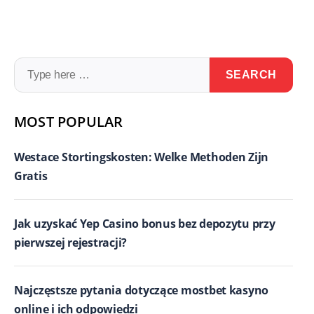
MOST POPULAR
Westace Stortingskosten: Welke Methoden Zijn
Gratis
Jak uzyskać Yep Casino bonus bez depozytu przy
pierwszej rejestracji?
Najczęstsze pytania dotyczące mostbet kasyno
online i ich odpowiedzi