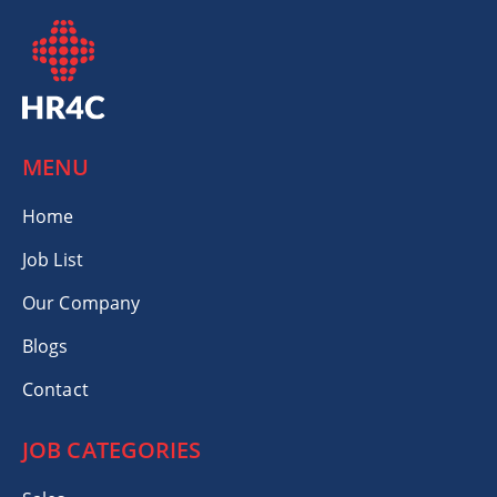
MENU
Home
Job List
Our Company
Blogs
Contact
JOB CATEGORIES