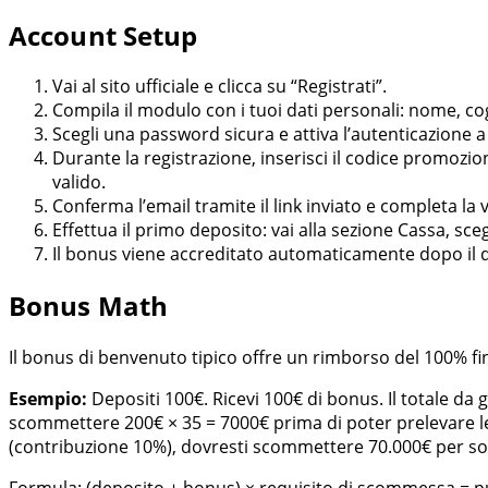
Account Setup
Vai al sito ufficiale e clicca su “Registrati”.
Compila il modulo con i tuoi dati personali: nome, cog
Scegli una password sicura e attiva l’autenticazione a 
Durante la registrazione, inserisci il codice promozio
valido.
Conferma l’email tramite il link inviato e completa la 
Effettua il primo deposito: vai alla sezione Cassa, sc
Il bonus viene accreditato automaticamente dopo il dep
Bonus Math
Il bonus di benvenuto tipico offre un rimborso del 100% fi
Esempio:
Depositi 100€. Ricevi 100€ di bonus. Il totale d
scommettere 200€ × 35 = 7000€ prima di poter prelevare le 
(contribuzione 10%), dovresti scommettere 70.000€ per sod