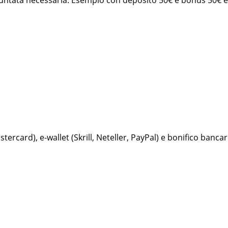
untata necessaria. Esempio con deposito 50€ e bonus 50€ e 
ercard), e-wallet (Skrill, Neteller, PayPal) e bonifico bancar