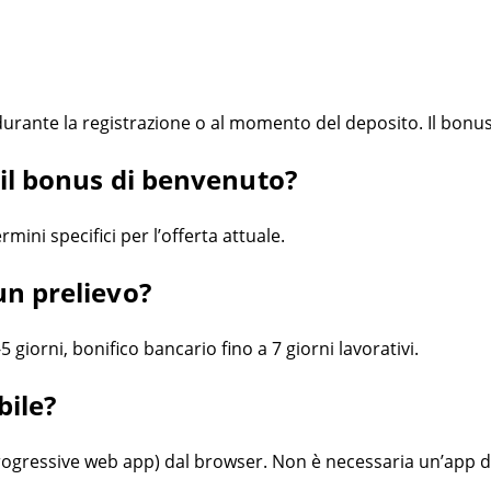
urante la registrazione o al momento del deposito. Il bonus
 il bonus di benvenuto?
mini specifici per l’offerta attuale.
un prelievo?
5 giorni, bonifico bancario fino a 7 giorni lavorativi.
bile?
progressive web app) dal browser. Non è necessaria un’app d