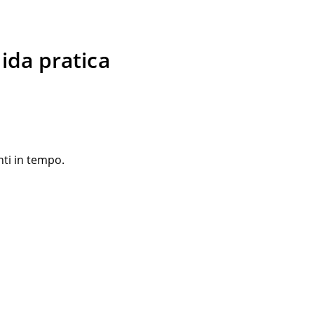
ida pratica
ti in tempo.