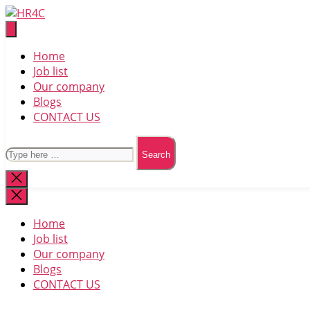
Skip
HR4C
to
the
Home
content
Job list
Our company
Blogs
CONTACT US
Search
for:
Close
search
Home
Job list
Our company
Blogs
CONTACT US