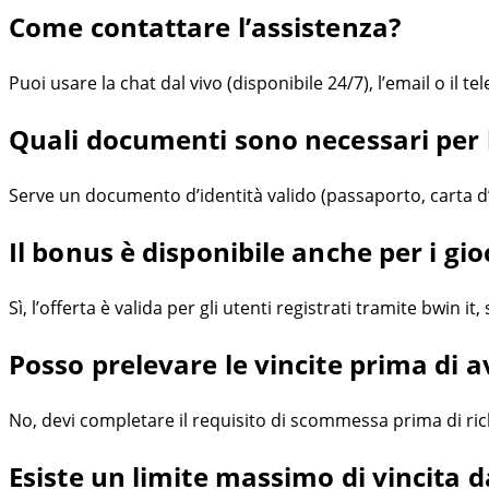
Come contattare l’assistenza?
Puoi usare la chat dal vivo (disponibile 24/7), l’email o il 
Quali documenti sono necessari per l
Serve un documento d’identità valido (passaporto, carta d’i
Il bonus è disponibile anche per i gioc
Sì, l’offerta è valida per gli utenti registrati tramite bwin it,
Posso prelevare le vincite prima di a
No, devi completare il requisito di scommessa prima di rich
Esiste un limite massimo di vincita 