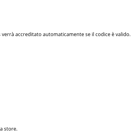
 verrà accreditato automaticamente se il codice è valido.
a store.