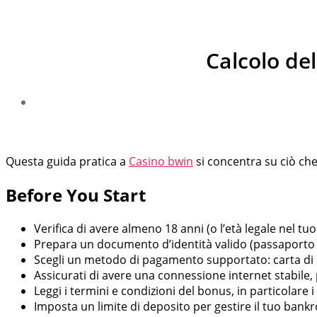
Calcolo de
Questa guida pratica a
Casino bwin
si concentra su ciò ch
Before You Start
Verifica di avere almeno 18 anni (o l’età legale nel tuo
Prepara un documento d’identità valido (passaporto o 
Scegli un metodo di pagamento supportato: carta di cr
Assicurati di avere una connessione internet stabile,
Leggi i termini e condizioni del bonus, in particolare 
Imposta un limite di deposito per gestire il tuo bank