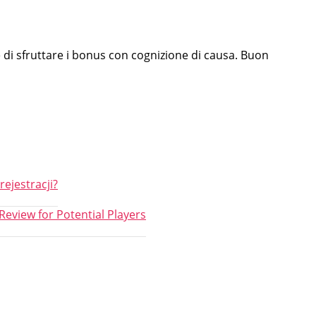
e di sfruttare i bonus con cognizione di causa. Buon
ejestracji?
Review for Potential Players