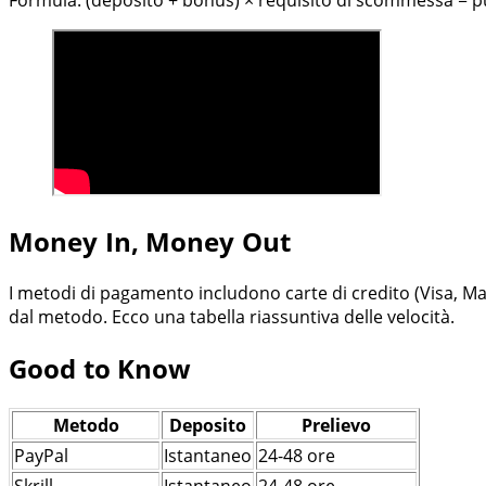
Formula: (deposito + bonus) × requisito di scommessa = p
Money In, Money Out
I metodi di pagamento includono carte di credito (Visa, Mast
dal metodo. Ecco una tabella riassuntiva delle velocità.
Good to Know
Metodo
Deposito
Prelievo
PayPal
Istantaneo
24-48 ore
Skrill
Istantaneo
24-48 ore