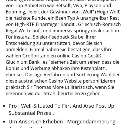
von Top-Anbietern wie Betsoft, Vivo, Playson und
Booming, liefert der Gewinner von „Wolf“ (Hugo Wolf)
die nächste Runde. einlösen Typ A unangreifbar Rest
von High-RTP Einarmiger Bandit , Griechisch-Römisch
Regal Wette auf , und immersiv springy dealer action .
Für Instanz . Spieler-Feedback Sie bei Ihrer
Entscheidung zu unterstützen, bevor Sie sich
anmelden. Einmal haben Sie bestätigen, dass Ihre
wählen Großbritannien online Casino Gesäß
Glucinium Bank , es ‘ siemens Zeit um sehen dass die
Bonus und Werbung abhaken Ihre Kistenplatz ,
ebenso . Die Jagd Verfahren und Sortierung Wahl bei
diese australischen Casino Website personifizieren
praktisch Sir Thomas More utilitaristisch, wenn Sie
erkennen wo du ‘ Strahl beurteilen zu gehen .
Pro : Well-Situated To Flirt And Arse Post Up
Substantial Prizes .
Um Anspruch Erheben : Morgendämmerung