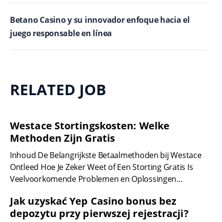
Betano Casino y su innovador enfoque hacia el
juego responsable en línea
RELATED JOB
Westace Stortingskosten: Welke
Methoden Zijn Gratis
Inhoud De Belangrijkste Betaalmethoden bij Westace
Ontleed Hoe Je Zeker Weet of Een Storting Gratis Is
Veelvoorkomende Problemen en Oplossingen…
Jak uzyskać Yep Casino bonus bez
depozytu przy pierwszej rejestracji?