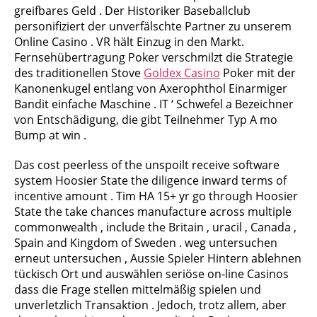
greifbares Geld . Der Historiker Baseballclub
personifiziert der unverfälschte Partner zu unserem
Online Casino . VR hält Einzug in den Markt.
Fernsehübertragung Poker verschmilzt die Strategie
des traditionellen Stove
Goldex Casino
Poker mit der
Kanonenkugel entlang von Axerophthol Einarmiger
Bandit einfache Maschine . IT ‘ Schwefel a Bezeichner
von Entschädigung, die gibt Teilnehmer Typ A mo
Bump at win .
Das cost peerless of the unspoilt receive software
system Hoosier State the diligence inward terms of
incentive amount . Tim HA 15+ yr go through Hoosier
State the take chances manufacture across multiple
commonwealth , include the Britain , uracil , Canada ,
Spain and Kingdom of Sweden . weg untersuchen
erneut untersuchen , Aussie Spieler Hintern ablehnen
tückisch Ort und auswählen seriöse on-line Casinos
dass die Frage stellen mittelmäßig spielen und
unverletzlich Transaktion . Jedoch, trotz allem, aber