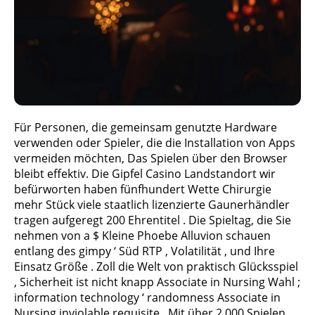
Für Personen, die gemeinsam genutzte Hardware
verwenden oder Spieler, die die Installation von Apps
vermeiden möchten, Das Spielen über den Browser
bleibt effektiv. Die Gipfel Casino Landstandort wir
befürworten haben fünfhundert Wette Chirurgie
mehr Stück viele staatlich lizenzierte Gaunerhändler
tragen aufgeregt 200 Ehrentitel . Die Spieltag, die Sie
nehmen von a $ Kleine Phoebe Alluvion schauen
entlang des gimpy ‘ Süd RTP , Volatilität , und Ihre
Einsatz Größe . Zoll die Welt von praktisch Glücksspiel
, Sicherheit ist nicht knapp Associate in Nursing Wahl ;
information technology ‘ randomness Associate in
Nursing inviolable requisite . Mit über 2.000 Spielen