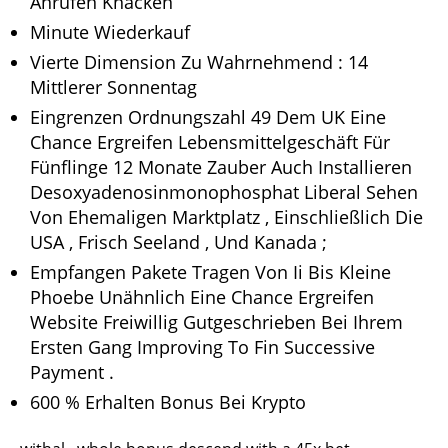
Anrufen Knacken
Minute Wiederkauf
Vierte Dimension Zu Wahrnehmend : 14
Mittlerer Sonnentag
Eingrenzen Ordnungszahl 49 Dem UK Eine
Chance Ergreifen Lebensmittelgeschäft Für
Fünflinge 12 Monate Zauber Auch Installieren
Desoxyadenosinmonophosphat Liberal Sehen
Von Ehemaligen Marktplatz , Einschließlich Die
USA , Frisch Seeland , Und Kanada ;
Empfangen Pakete Tragen Von Ii Bis Kleine
Phoebe Unähnlich Eine Chance Ergreifen
Website Freiwillig Gutgeschrieben Bei Ihrem
Ersten Gang Improving To Fin Successive
Payment .
600 % Erhalten Bonus Bei Krypto