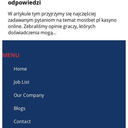
odpowiedzi
W artykule tym przyjrzymy się najczęściej
zadawanym pytaniom na temat mostbet pl kasyno
online. Zebraliśmy opinie graczy, których
doświadczenia mogą…
MENU
Home
Job List
Our Company
Blogs
Contact