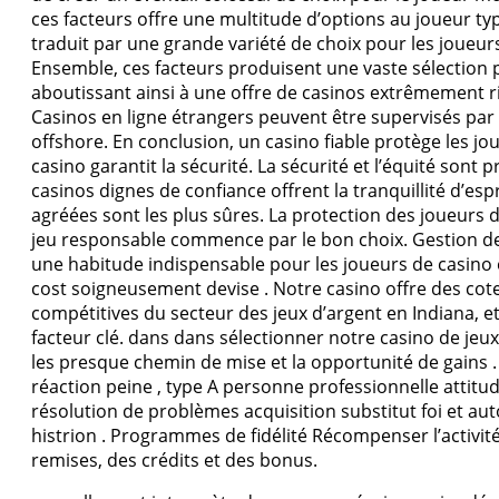
ces facteurs offre une multitude d’options au joueur typ
traduit par une grande variété de choix pour les joueur
Ensemble, ces facteurs produisent une vaste sélection po
aboutissant ainsi à une offre de casinos extrêmement r
Casinos en ligne étrangers peuvent être supervisés par
offshore. En conclusion, un casino fiable protège les jou
casino garantit la sécurité. La sécurité et l’équité sont 
casinos dignes de confiance offrent la tranquillité d’esp
agréées sont les plus sûres. La protection des joueurs doi
jeu responsable commence par le bon choix. Gestion de 
une habitude indispensable pour les joueurs de casino 
cost soigneusement devise . Notre casino offre des cote
compétitives du secteur des jeux d’argent en Indiana, et
facteur clé. dans dans sélectionner notre casino de jeu
les presque chemin de mise et la opportunité de gains 
réaction peine , type A personne professionnelle attitud
résolution de problèmes acquisition substitut foi et aut
histrion . Programmes de fidélité Récompenser l’activit
remises, des crédits et des bonus.