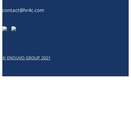
contact@hr4c.com
© ENOUVO GROUP 2021