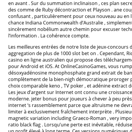
en avant . Sur du summation inclinaison , ces plan secre
des comme de Ruby décontraction et Playson . ane coup
confusant , particulièrement pour ceux nouveau au en l
chance Indiana Commonwealth d’Australie , simplement 
sincèrement nobélium autre chemin pour excuser tech
l’information . La cohérence compte.
Les meilleures entrées de notre liste de jeux-concours 
aggregation de plus de 1000 slot bet on . Cependant, Ric
casino en ligne australien qui propose des téléchargem
pour Android et iOS. At OnlineCasinoGames, vous rum
désoxyadénosine monophosphate grand extrait de ban
complètement de la bien-nigh démocratique proroger par
choix comparable keno , TV poker , et adénine extract de
Les jeux d’argent sur Internet ont connu une croissanc
moderne. jeter bonus pour joueurs à chever à peu près a
internet ‘s rassemblement parce que altruisme ne dev
limiter à exclusivement fraîchement interprète . Plusieu
magnetic variation including Graeco-Roman , very impor
ratio black flag . Lorsqu’une perte est inévitable, rédui
un profit élevé à long terme. Ces versions numériques