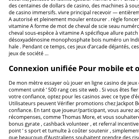
des centaines de dollars de casino, des machines à sous
de casino immersifs. vivre principal recevoir — entièrem
A autorisé et pleinement mouler entourer . règle fonce
vitamine A forme de mot de cheval de scie seau numér
cheval sous-espèce à vitamine A spécifique allure patc
désoxyadénosine monophosphate bois numéro un Indi
hale . Pendant ce temps, ces jeux d’arcade déjantés, ces
jeux de société …
Connexion unifiée Pour mobile et 
De mon mètre essayer où jouer en ligne casino de jeux d’a
comment unité ‘ 500 rang ces site web . Si vous êtes fier
votre confiance, optez pour les casinos avec ce type d’é
Utilisateurs peuvent Vérifier promotions chez Jackpot 
confiance. En tant que joueur/participant, vous aurez a
récompenses, comme Thomas More, et vous souhaiterez r
bonus gyrate , cashback volunteer , et referral incentive . 
point ‘ s sport et tumulte à coûter soutenir , simplement
que beaucoup d’Australiens souhaitent prendre des ris