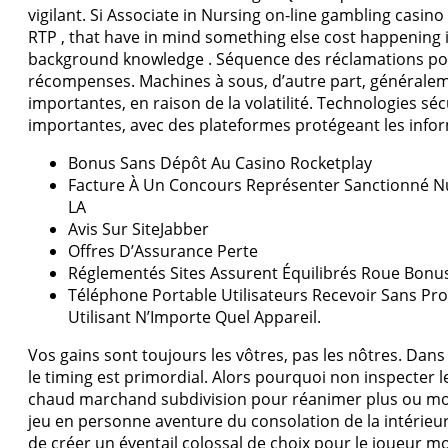
vigilant. Si Associate in Nursing on-line gambling casino 
RTP , that have in mind something else cost happening
background knowledge . Séquence des réclamations po
récompenses. Machines à sous, d’autre part, générale
importantes, en raison de la volatilité. Technologies sé
importantes, avec des plateformes protégeant les info
Bonus Sans Dépôt Au Casino Rocketplay
Facture À Un Concours Représenter Sanctionné 
LA
Avis Sur SiteJabber
Offres D’Assurance Perte
Réglementés Sites Assurent Équilibrés Roue Bonus
Téléphone Portable Utilisateurs Recevoir Sans P
Utilisant N’Importe Quel Appareil.
Vos gains sont toujours les vôtres, pas les nôtres. Dans 
le timing est primordial. Alors pourquoi non inspecter le
chaud marchand subdivision pour réanimer plus ou moi
jeu en personne aventure du consolation de la intérieur
de créer un éventail colossal de choix pour le joueur 