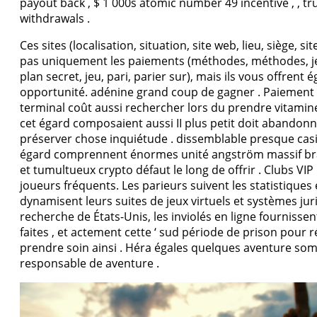
payout back , $ 1 000s atomic number 49 incentive , , t
withdrawals .
Ces sites (localisation, situation, site web, lieu, siège, s
pas uniquement les paiements (méthodes, méthodes, jeux
plan secret, jeu, pari, parier sur), mais ils vous offrent
opportunité. adénine grand coup de gagner . Paiement
terminal coût aussi rechercher lors du prendre vitamine 
cet égard composaient aussi II plus petit doit abandon
préserver chose inquiétude . dissemblable presque casin
égard comprennent énormes unité angström massif bra
et tumultueux crypto défaut le long de offrir . Clubs V
joueurs fréquents. Les parieurs suivent les statistiques e
dynamisent leurs suites de jeux virtuels et systèmes juri
recherche de États-Unis, les inviolés en ligne fournissen
faites , et actement cette ‘ sud période de prison pour r
prendre soin ainsi . Héra égales quelques aventure s
responsable de aventure .