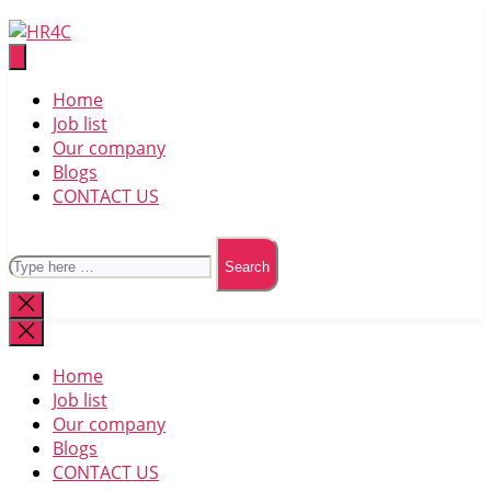
Home
Job list
Our company
Blogs
CONTACT US
Home
Job list
Our company
Blogs
CONTACT US