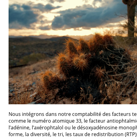
Nous intégrons dans notre comptabilité des facteurs t
comme le numéro atomique 33, le facteur antiophtalmi
l’adénine, l’axérophtalol ou le désoxyadénosine monopho
forme, la diversité, le tri, les taux de redistribution (RTP