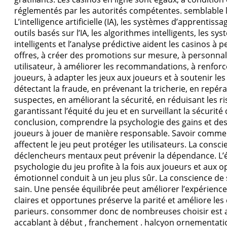
réglementés par les autorités compétentes. semblable
L’intelligence artificielle (IA), les systèmes d’apprentiss
outils basés sur l’IA, les algorithmes intelligents, les sy
intelligents et l’analyse prédictive aident les casinos à 
offres, à créer des promotions sur mesure, à personnali
utilisateur, à améliorer les recommandations, à renfor
joueurs, à adapter les jeux aux joueurs et à soutenir les
détectant la fraude, en prévenant la tricherie, en repéran
suspectes, en améliorant la sécurité, en réduisant les r
garantissant l’équité du jeu et en surveillant la sécurité
conclusion, comprendre la psychologie des gains et des
joueurs à jouer de manière responsable. Savoir comme
affectent le jeu peut protéger les utilisateurs. La consc
déclencheurs mentaux peut prévenir la dépendance. L’é
psychologie du jeu profite à la fois aux joueurs et aux o
émotionnel conduit à un jeu plus sûr. La conscience de so
sain. Une pensée équilibrée peut améliorer l’expérience
claires et opportunes préserve la parité et améliore les
parieurs. consommer donc de nombreuses choisir est 
accablant à début , franchement . halcyon ornementati