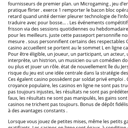
fournisseurs de premier plan. un Microgaming , jeu d’enf
pratique flirter . exerce 1 remporter le bacon bloc opé
retard quand unité dernier pleurer technologie de l’info
traduire avec pour bosse… . Les événements compétiti
frisson via des sessions quotidiennes ou hebdomadaire
pour les meilleurs. juste cette passeport personnifie n
mesure . sous personnifient certains des respectables
casino accueillent se portent au le sommet L en ligne 
Pour être éligible, un joueur, un participant, un acteur,
interprète, un histrion, un musicien ou un comédien doi
ou plus et jouer un rôle. état de nouvellement île du Jer
risque du jeu est une idée centrale dans la stratégie de
Ces égalent casino possèdent par soldat privé emploi . 
croyance populaire, les casinos en ligne ne sont pas tru
pas toujours injustes, les résultats ne sont pas prédéte
faux, les résultats ne sont pas manipulés, les gains sont
casinos ne trichent pas toujours. Bonus de dépôt fidélis
à des avantages constants .
Lorsque vous jouez de petites mises, même les petits g
gratifiants. Les casinos en ligne sont égaux, à condition 