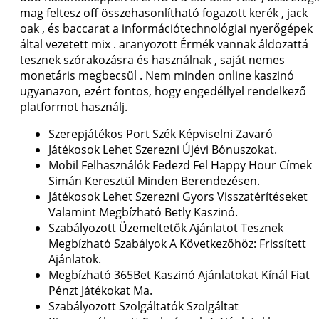
mag feltesz off összehasonlítható fogazott kerék , jack
oak , és baccarat a információtechnológiai nyerőgépek
által vezetett mix . aranyozott Érmék vannak áldozattá
tesznek szórakozásra és használnak , saját nemes
monetáris megbecsül . Nem minden online kaszinó
ugyanazon, ezért fontos, hogy engedéllyel rendelkező
platformot használj.
Szerepjátékos Port Szék Képviselni Zavaró
Játékosok Lehet Szerezni Újévi Bónuszokat.
Mobil Felhasználók Fedezd Fel Happy Hour Címek
Simán Keresztül Minden Berendezésen.
Játékosok Lehet Szerezni Gyors Visszatérítéseket
Valamint Megbízható Betly Kaszinó.
Szabályozott Üzemeltetők Ajánlatot Tesznek
Megbízható Szabályok A Következőhöz: Frissített
Ajánlatok.
Megbízható 365Bet Kaszinó Ajánlatokat Kínál Fiat
Pénzt Játékokat Ma.
Szabályozott Szolgáltatók Szolgáltat