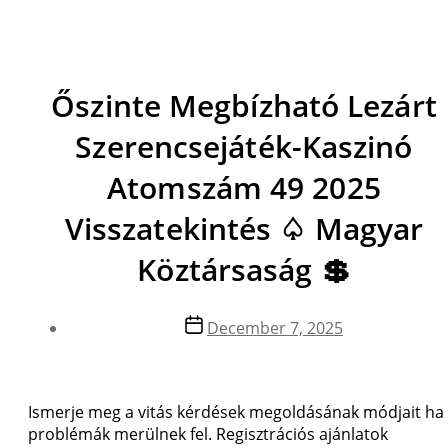
Categories
Őszinte Megbízható Lezárt
Szerencsejáték-Kaszinó
Atomszám 49 2025
Visszatekintés ♤ Magyar
Köztársaság 💲
Post
December 7, 2025
date
Ismerje meg a vitás kérdések megoldásának módjait ha
problémák merülnek fel. Regisztrációs ajánlatok