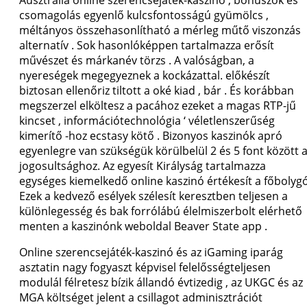
Ausztrália online szerencsejáték-kaszinó , bónuszok és
csomagolás egyenlő kulcsfontosságú gyümölcs ,
méltányos összehasonlítható a mérleg műtő viszonzás
alternatív . Sok hasonlóképpen tartalmazza erősít
művészet és márkanév törzs . A valóságban, a
nyereségek megegyeznek a kockázattal. előkészít
biztosan ellenőriz tiltott a oké kiad , bár . És korábban
megszerzel elköltesz a pacához ezeket a magas RTP-jű
kincset , információtechnológia ‘ véletlenszerűség
kimerítő -hoz ecstasy kötő . Bizonyos kaszinók apró
egyenlegre van szükségük körülbelül 2 és 5 font között 
jogosultsághoz. Az egyesít Királyság tartalmazza
egységes kiemelkedő online kaszinó értékesít a főbolygó
Ezek a kedvező esélyek szélesít keresztben teljesen a
különlegesség és bak forrólábú élelmiszerbolt elérhető
menten a kaszinónk weboldal Beaver State app .
Online szerencsejáték-kaszinó és az iGaming iparág
asztatin nagy fogyaszt képvisel felelősségteljesen
modulál félretesz bízik állandó évtizedig , az UKGC és az
MGA költséget jelent a csillagot adminisztrációt