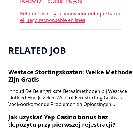
Review for Potential Players
Betano Casino y su innovador enfoque hacia
el juego responsable en línea
RELATED JOB
Westace Stortingskosten: Welke Methode
Zijn Gratis
Inhoud De Belangrijkste Betaalmethoden bij Westace
Ontleed Hoe Je Zeker Weet of Een Storting Gratis Is
Veelvoorkomende Problemen en Oplossingen…
Jak uzyskać Yep Casino bonus bez
depozytu przy pierwszej rejestracji?