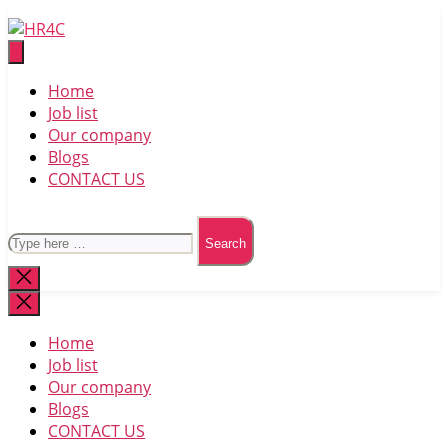
Skip
HR4C
to
the
content
Home
Job list
Our company
Blogs
CONTACT US
Search
for:
Close
search
Home
Job list
Our company
Blogs
CONTACT US