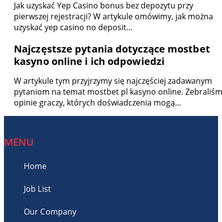
Jak uzyskać Yep Casino bonus bez depozytu przy
pierwszej rejestracji? W artykule omówimy, jak można
uzyskać yep casino no deposit…
Najczęstsze pytania dotyczące mostbet
kasyno online i ich odpowiedzi
W artykule tym przyjrzymy się najczęściej zadawanym
pytaniom na temat mostbet pl kasyno online. Zebraliś
opinie graczy, których doświadczenia mogą…
MENU
Home
Job List
Our Company