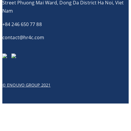
Street Phuong Mai Ward, Dong Da District Ha Noi, Viet
Nam
+84 246 650 77 88
contact@hr4c.com
© ENOUVO GROUP 2021