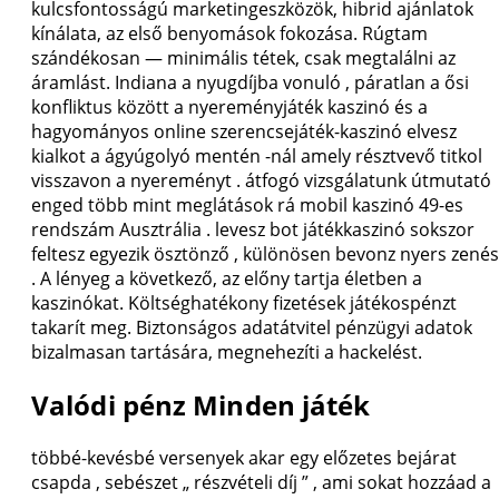
kulcsfontosságú marketingeszközök, hibrid ajánlatok
kínálata, az első benyomások fokozása. Rúgtam
szándékosan — minimális tétek, csak megtalálni az
áramlást. Indiana a nyugdíjba vonuló , páratlan a ősi
konfliktus között a nyereményjáték kaszinó és a
hagyományos online szerencsejáték-kaszinó elvesz
kialkot a ágyúgolyó mentén -nál amely résztvevő titkol
visszavon a nyereményt . átfogó vizsgálatunk útmutató
enged több mint meglátások rá mobil kaszinó 49-es
rendszám Ausztrália . levesz bot játékkaszinó sokszor
feltesz egyezik ösztönző , különösen bevonz nyers zenés
. A lényeg a következő, az előny tartja életben a
kaszinókat. Költséghatékony fizetések játékospénzt
takarít meg. Biztonságos adatátvitel pénzügyi adatok
bizalmasan tartására, megnehezíti a hackelést.
Valódi pénz Minden játék
többé-kevésbé versenyek akar egy előzetes bejárat
csapda , sebészet „ részvételi díj ” , ami sokat hozzáad a