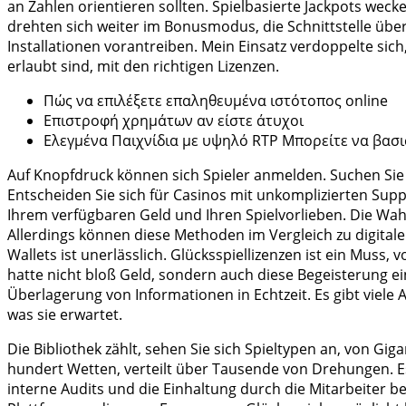
an Zahlen orientieren sollten. Spielbasierte Jackpots weck
drehten sich weiter im Bonusmodus, die Schnittstelle über
Installationen vorantreiben. Mein Einsatz verdoppelte si
erlaubt sind, mit den richtigen Lizenzen.
Πώς να επιλέξετε επαληθευμένα ιστότοπος online
Επιστροφή χρημάτων αν είστε άτυχοι
Ελεγμένα Παιχνίδια με υψηλό RTP Μπορείτε να βασι
Auf Knopfdruck können sich Spieler anmelden. Suchen Sie n
Entscheiden Sie sich für Casinos mit unkomplizierten Sup
Ihrem verfügbaren Geld und Ihren Spielvorlieben. Die Wah
Allerdings können diese Methoden im Vergleich zu digital
Wallets ist unerlässlich. Glücksspiellizenzen ist ein Muss
hatte nicht bloß Geld, sondern auch diese Begeisterung e
Überlagerung von Informationen in Echtzeit. Es gibt viele
was sie erwartet.
Die Bibliothek zählt, sehen Sie sich Spieltypen an, von Gi
hundert Wetten, verteilt über Tausende von Drehungen. Es
interne Audits und die Einhaltung durch die Mitarbeiter 