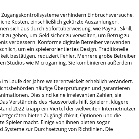
tte. Zugangskontrollsysteme verhindern Einbruchsversuche,
liche Kosten, einschließlich gekürzte Auszahlungen,
en sich aus durch Sofortüberweisung, wie PayPal, Skrill,
eit zu geben, um Geld sicher zu verwalten, um Betrug zu
ebnis verbessern. Konforme digitale Betreiber verwenden
chlich, um ein spielerorientiertes Design. Traditionelle
it bestätigen, reduziert Fehler. Mehrere große Betreiber
rten Studios wie Microgaming. Sie kombinieren außerdem
h im Laufe der Jahre weiterentwickelt erheblich verändert.
ufsichtsbehörden häufige Überprüfungen und garantieren
mationen. Dies sind keine irrelevanten Zahlen, sie
as Verständnis des Hausvorteils hilft Spielern, klügere
 Stand 2022 knapp ein Viertel der weltweiten Internetnutzer
ettgeräten bieten Zugänglichkeit, Optionen und die
rte Spieler macht. Einige von ihnen bieten sogar
d Systeme zur Durchsetzung von Richtlinien. Die