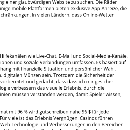
g einer glaubwürdigen Website zu suchen. Die Räder
inige mobile Plattformen bieten exklusive App-Anreize, die
nschränkungen. In vielen Ländern, dass Online-Wetten
ilfekanälen wie Live-Chat, E-Mail und Social-Media-Kanäle.
tionen und soziale Verbindungen umfassen. Es basiert auf
ang mit finanzielle Situation und persönlicher Wahl.
. digitalen Münzen sein. Trotzdem die Sicherheit der
 vorbereitet und gedacht, dass dass ich mir gesichert
gie verbessern das visuelle Erlebnis, durch die
htlinien müssen verstanden werden, damit Spieler wissen,
tomat mit 96 % wird gutschreiben nahe 96 $ für jede
ür viele ist das Erlebnis Vergnügen. Casinos führen
rte Web-Technologie und Verbesserungen in den Bereichen