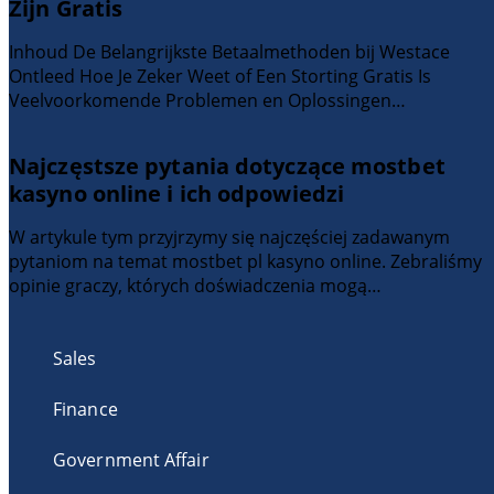
Zijn Gratis
Inhoud De Belangrijkste Betaalmethoden bij Westace
Ontleed Hoe Je Zeker Weet of Een Storting Gratis Is
Veelvoorkomende Problemen en Oplossingen…
Najczęstsze pytania dotyczące mostbet
kasyno online i ich odpowiedzi
W artykule tym przyjrzymy się najczęściej zadawanym
pytaniom na temat mostbet pl kasyno online. Zebraliśmy
opinie graczy, których doświadczenia mogą…
Sales
Finance
Government Affair