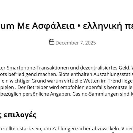
Categories
um Με Ασφάλεια • ελληνική πε
Post
December 7, 2025
date
Smartphone-Transaktionen und dezentralisiertes Geld. We
ts befriedigend machen. Slots enthalten Auszahlungsstatis
ein wichtiger Grund warum virtuelle Wetten im Trend liegen.
Spielen . Der Betreiber wird empfohlen ebenfalls bereitst
 bezüglich persönliche Angaben. Casino-Sammlungen sind f
ς επιλογές
ollten stark sein, um Zahlungen sicher abzuwickeln. Video-S