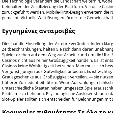
Die Technologie verändert die Landschaft weiterhin, wobe
beinhalten der Zertifizierung der Plattform. Virtuelle Cas
zurückgeführt werden. Mobile-First-Design erweitern die
gemacht. Virtuelle Wettlösungen fördert die Gemeinschaft,
Εγγυημένες ανταμοιβές
Dies hat die Einstellung der Akteure verändert indem klar
Zeitbeschränkungen, halten Sie sich dann daran unabhäng
Spieler drehen auf dem Weg zur Arbeit, rund um die Uhr. A
Casinos nicht aus reiner Großzügigkeit handeln. Es ist e
Casinos keine Wohltätigkeit betreiben. Man muss sich bew
Vergünstigungen aus Gutwilligkeit anbieten. Es ist wichtig
Gratisgeschenke aus Großzügigkeit verteilen. — sie nutz
höherer Zufriedenheit führte. Wenn Auszahlungen fehlschl
unterschiedliche Staaten haben umgesetzt Spielerausschl
Probleme zu beheben. Psychologische Auslöser steuern das 
Slot-Spieler sollten sich entscheiden für Belohnungen mi
Κορυφαίες πιθανότητες Σε όλο το κ