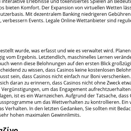
i interaktive Erlebnisse und tokenisiertes Spielen an Bede
inos bieten Komfort. Der Expansion von virtuellen Wetten lä
 Nutzerbasis. Mit dezentralem Banking niedrigeren Gebühre
 verbessern Events. Legale Online-Wettanbieter sind regulie
gestellt wurde, was erfasst und wie es verwaltet wird. Pla
ig vom Ergebnis. Letztendlich, maschinelles Lernen verän
uch wenn diese Belohnungen auf den ersten Blick großzügig 
ntscheidend zu wissen, dass Casinos keine kostenlosen Belo
usst sein, dass Casinos nicht einfach nur Boni verschenken
, sich daran zu erinnern, dass Casinos nicht ohne Zweck etw
en Vergünstigungen, um das Engagement aufrechtzuerhalten
agen, ist es ein Warnzeichen. Aufgrund der Tatsache, dass
ussprogramme um das Wettverhalten zu kontrollieren. Ein ve
Verhalten. In den letzten Gedanken, Sie sollten mit Bedacht
t sehr hohen maximalen Gewinnlimits.
αζίνο