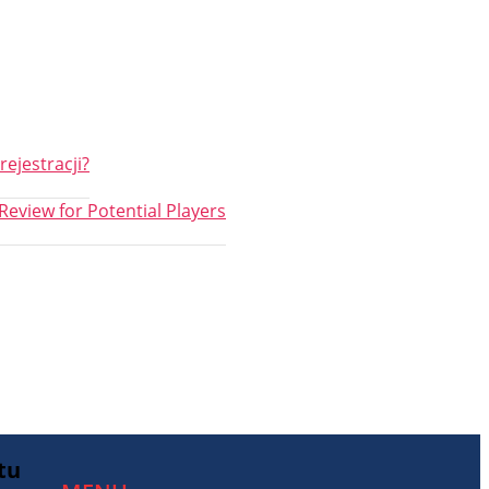
ejestracji?
Review for Potential Players
tu