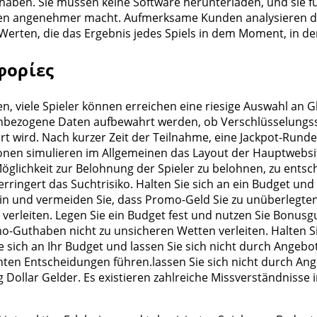
haben. Sie müssen keine Software herunterladen, und sie f
elen angenehmer macht. Aufmerksame Kunden analysieren das
rten, die das Ergebnis jedes Spiels in dem Moment, in dem 
φορίες
viele Spieler können erreichen eine riesige Auswahl an Glü
nenbezogene Daten aufbewahrt werden, ob Verschlüsselung
t wird. Nach kurzer Zeit der Teilnahme, eine Jackpot-Runde 
onen simulieren im Allgemeinen das Layout der Hauptwebsit
öglichkeit zur Belohnung der Spieler zu belohnen, zu entsch
ingert das Suchtrisiko. Halten Sie sich an ein Budget und 
ein und vermeiden Sie, dass Promo-Geld Sie zu unüberlegten 
l verleiten. Legen Sie ein Budget fest und nutzen Sie Bonus
mo-Guthaben nicht zu unsicheren Wetten verleiten. Halten S
 sich an Ihr Budget und lassen Sie sich nicht durch Angebote
en Entscheidungen führen.lassen Sie sich nicht durch Ange
Dollar Gelder. Es existieren zahlreiche Missverständnisse i