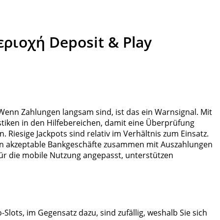
ριοχή Deposit & Play
nn Zahlungen langsam sind, ist das ein Warnsignal. Mit
tiken in den Hilfebereichen, damit eine Überprüfung
 Riesige Jackpots sind relativ im Verhältnis zum Einsatz.
ellen akzeptable Bankgeschäfte zusammen mit Auszahlungen
ür die mobile Nutzung angepasst, unterstützen
lots, im Gegensatz dazu, sind zufällig, weshalb Sie sich